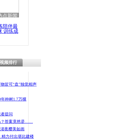
热点新闻
练陪伴最
咪 训练成
功瘦身
视频排行
物皆可“盘”独觉相声
年种树1.7万棵
记者提问
码？答案竟然是……
头渚夜樱美如画
 精力付出堪比建楼