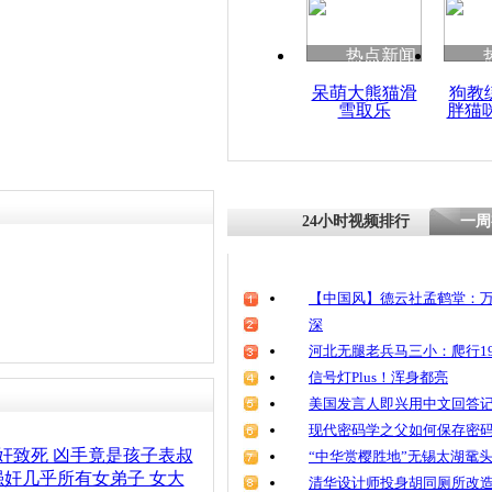
热点新闻
呆萌大熊猫滑
狗教
雪取乐
胖猫
24小时视频排行
一周
【中国风】德云社孟鹤堂：万
深
河北无腿老兵马三小：爬行19
信号灯Plus！浑身都亮
美国发言人即兴用中文回答
现代密码学之父如何保存密
奸致死 凶手竟是孩子表叔
“中华赏樱胜地”无锡太湖鼋
奸几乎所有女弟子 女大
清华设计师投身胡同厕所改造