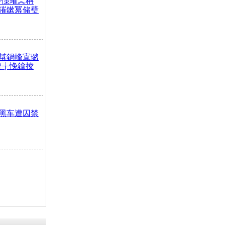
嶅憡璀︽柟
獕鏉冪储璧
幇鍋峰寘璐
澶╁悗鎿掕
黑车遭囚禁