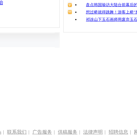
胎
盘点韩国瑜访大陆台前幕后的
想过桥就得跳舞！游客上桥“
祁连山下玉石画师用废弃玉
s
|
联系我们
|
广告服务
|
供稿服务
|
法律声明
|
招聘信息
|