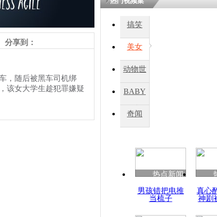
热门视频集
搞笑
分享到：
美女
动物世
车，随后被黑车司机绑
界
日，该女大学生趁犯罪嫌疑
BABY
秀
奇闻
热点新闻
责任编辑：【
杜海涛
】
男孩错把电推
真心
当梳子
神剧