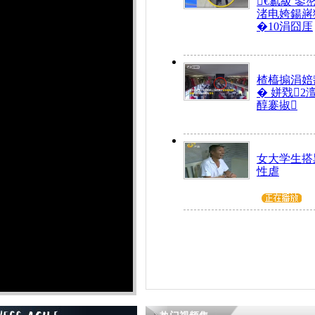
€氱級 鍙
渚电姱鍚嶈
�10涓囧厓
楂橀搧涓婄
� 姘戣2
醇褰掓
女大学生搭
性虐