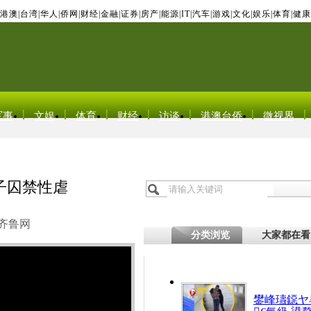
港澳
|
台湾
|
华人
|
侨网
|
财经
|
金融
|
证券
|
房产
|
能源
|
IT
|
汽车
|
游戏
|
文化
|
娱乐
|
体育
|
健康
军事
文娱
体育
财经
访谈
港澳台侨
微视界
子囚禁性虐
齐鲁网
分类浏览
大家都在看
鐢峰瓙鐚ヤ