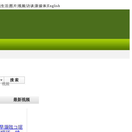
|
生活
|
图片
|
视频
|
访谈
|
新媒体
|
English
搜 索
视频
最新视频
旱灏戝コ琚