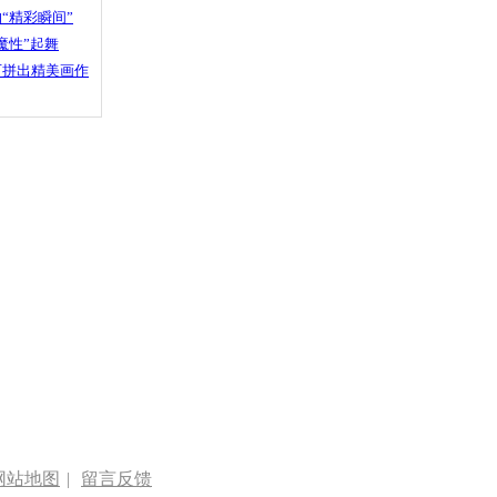
“精彩瞬间”
魔性”起舞
石拼出精美画作
网站地图
|
留言反馈