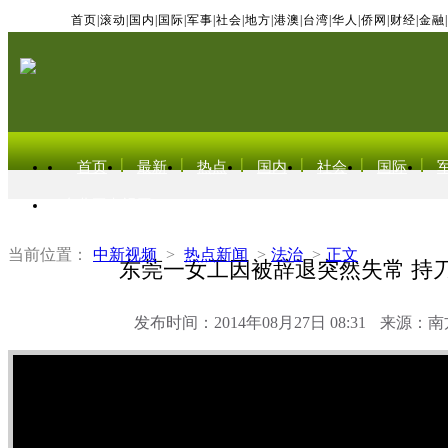
首页
|
滚动
|
国内
|
国际
|
军事
|
社会
|
地方
|
港澳
|
台湾
|
华人
|
侨网
|
财经
|
金融
|
首页
最新
热点
国内
社会
国际
东北亚电视网
当前位置：
中新视频
>
热点新闻
>
法治
>
正文
东莞一女工因被辞退突然失常 持
发布时间：2014年08月27日 08:31
来源：南