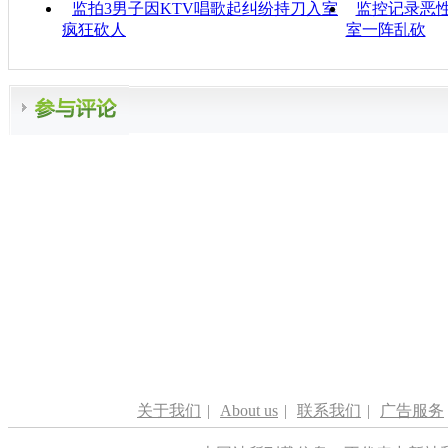
监拍3男子因KTV唱歌起纠纷持刀入室
监控记录恶性
疯狂砍人
室一阵乱砍
关于我们
|
About us
|
联系我们
|
广告服务