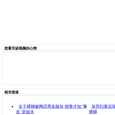
您看完该视频的心情
相关报道
女子裸聊被网恋男友敲诈 报警才知"男
东莞扫黄后现
友"是姐夫
裸聊