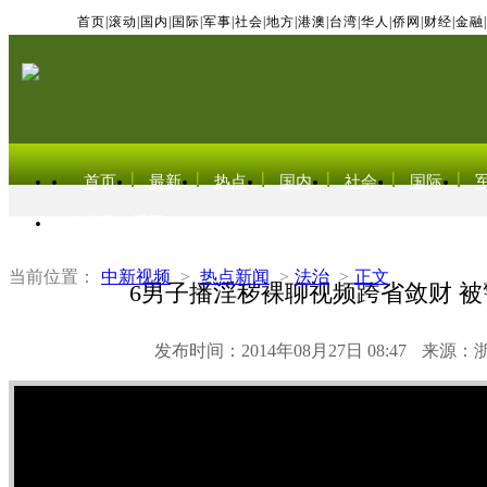
首页
|
滚动
|
国内
|
国际
|
军事
|
社会
|
地方
|
港澳
|
台湾
|
华人
|
侨网
|
财经
|
金融
|
首页
最新
热点
国内
社会
国际
东北亚电视网
当前位置：
中新视频
>
热点新闻
>
法治
>
正文
6男子播淫秽裸聊视频跨省敛财 
发布时间：2014年08月27日 08:47
来源：