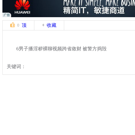
顶
收藏
0
6男子播淫秽裸聊视频跨省敛财 被警方捣毁
关键词：
分类名称：
热点新闻