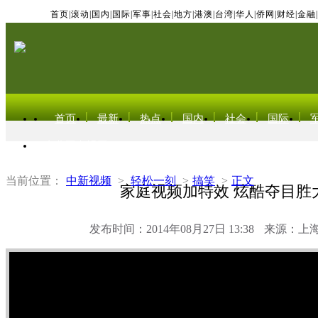
首页
|
滚动
|
国内
|
国际
|
军事
|
社会
|
地方
|
港澳
|
台湾
|
华人
|
侨网
|
财经
|
金融
|
首页
最新
热点
国内
社会
国际
东北亚电视网
当前位置：
中新视频
>
轻松一刻
>
搞笑
>
正文
家庭视频加特效 炫酷夺目胜
发布时间：2014年08月27日 13:38
来源：上