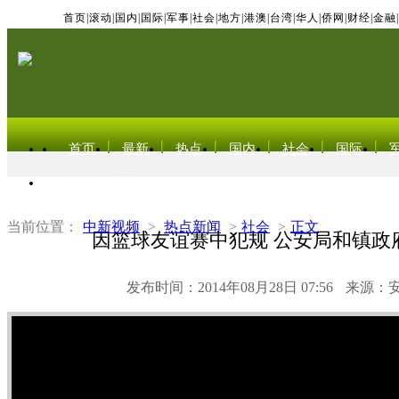
首页
|
滚动
|
国内
|
国际
|
军事
|
社会
|
地方
|
港澳
|
台湾
|
华人
|
侨网
|
财经
|
金融
|
首页
最新
热点
国内
社会
国际
东北亚电视网
当前位置：
中新视频
>
热点新闻
>
社会
>
正文
因篮球友谊赛中犯规 公安局和镇政
发布时间：2014年08月28日 07:56
来源：