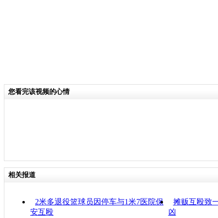
您看完该视频的心情
相关报道
2米多退役篮球员因停车与1米7医院保
摊贩互殴致一
安互殴
凶