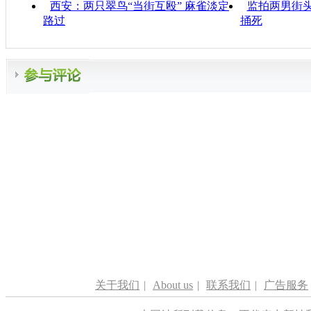
西安：两只翠鸟“当街互殴” 麻雀淡定
监拍两男街头
路过
捅死
关于我们
|
About us
|
联系我们
|
广告服务