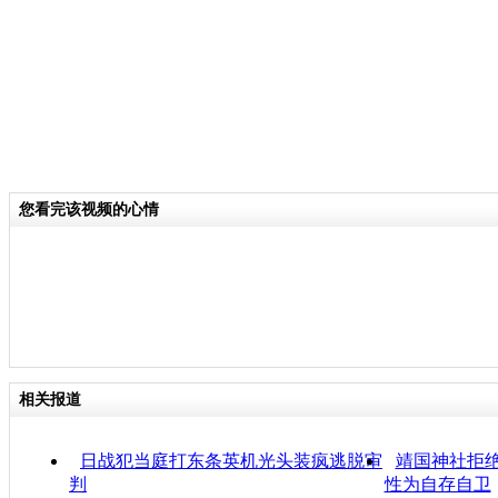
您看完该视频的心情
相关报道
日战犯当庭打东条英机光头装疯逃脱审
靖国神社拒绝
判
性为自存自卫