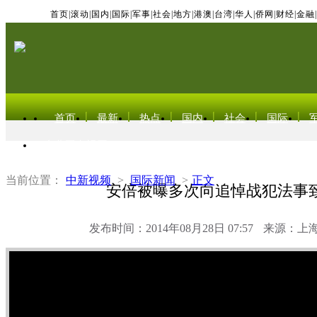
首页
|
滚动
|
国内
|
国际
|
军事
|
社会
|
地方
|
港澳
|
台湾
|
华人
|
侨网
|
财经
|
金融
|
首页
最新
热点
国内
社会
国际
东北亚电视网
当前位置：
中新视频
>
国际新闻
>
正文
安倍被曝多次向追悼战犯法事
发布时间：2014年08月28日 07:57
来源：上