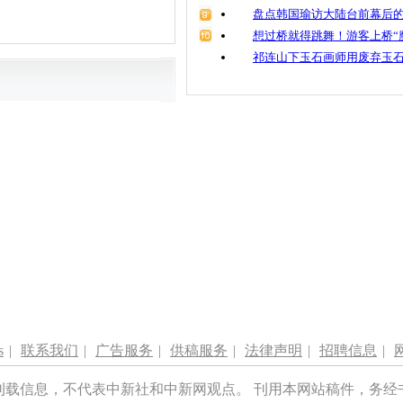
盘点韩国瑜访大陆台前幕后的
想过桥就得跳舞！游客上桥“
祁连山下玉石画师用废弃玉
s
|
联系我们
|
广告服务
|
供稿服务
|
法律声明
|
招聘信息
|
刊载信息，不代表中新社和中新网观点。 刊用本网站稿件，务经