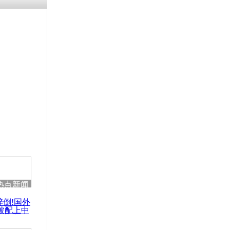
涓ㄥ浗闄呰
褰圭┖鍐涗
-10CE缁
妫€楠岋紝
浗鍏虫敞涓
曾偷偷致悼
招魂
热点新闻
醉倒!国外
被配上中
国民乐