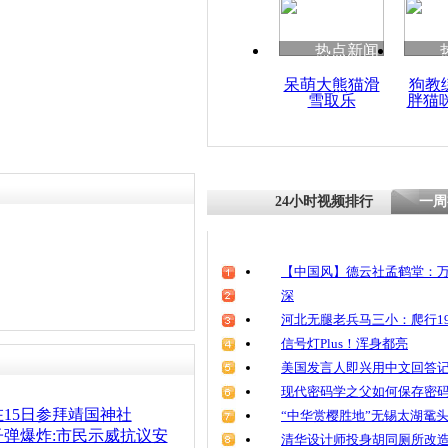
热点新闻
呆萌大熊猫滑
狗教
雪取乐
胖猫
24小时视频排行
一周
【中国风】德云社孟鹤堂：万
深
河北无腿老兵马三小：爬行19
信号灯Plus！浑身都亮
美国发言人即兴用中文回答
现代密码学之父如何保存密
15日参拜靖国神社
“中华赏樱胜地”无锡太湖鼋
弹爆炸:市民示威抗议安
清华设计师投身胡同厕所改造