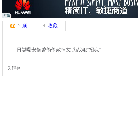
顶
收藏
0
日媒曝安倍曾偷偷致悼文 为战犯"招魂"
关键词：
分类名称：
国际新闻