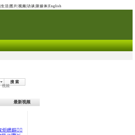
|
生活
|
图片
|
视频
|
访谈
|
新媒体
|
English
搜 索
视频
最新视频
杈炬矁鏂