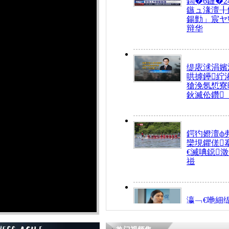
鍧�6鏈�2
鏃ュ湪澶╂
鍚勯」宸ヤ
辩华
缇庡浗涓嬪
哄摢鑸紵
獊浼氬惁寮
鈥滅伀鑽
鍔犳嬁澶ф
欒垷鑺傞
€滅唺鐚
禌
瀛﹁€咃細
€间笢鍗椾
解€滆劚閽
姪鎺ㄤ腑鍥