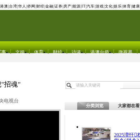
港澳
|
台湾
|
华人
|
侨网
|
财经
|
金融
|
证券
|
房产
|
能源
|
IT
|
汽车
|
游戏
|
文化
|
娱乐
|
体育
|
健康
军事
文娱
体育
财经
访谈
港澳台侨
微视界
"招魂"
央电视台
分类浏览
大家都在看
2025澶忓