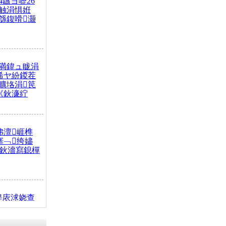
4鏃ヨ嚦26
触涓惧姙
綔鍑嗗灏
満鍏ュ眬涓
浠ヤ紛鍐茬
曠垎涓笢
《鈥濓紵
弗澶崕榫
搴﹁绔嬧
澂鈥濇寫鎴樿
缇庡浗娆查
簹涓庝腑鍥
┾€濓紝鍙嶅
解€斾笢鐩