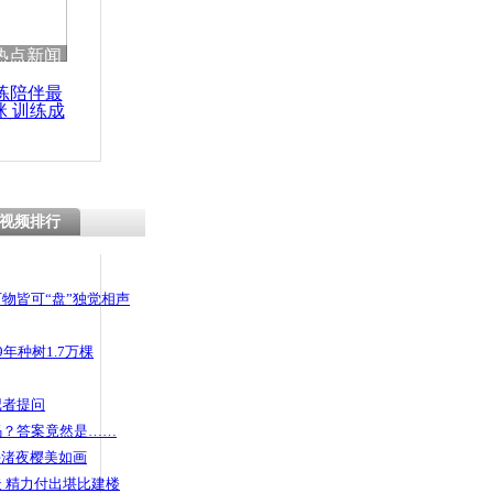
热点新闻
练陪伴最
咪 训练成
功瘦身
视频排行
物皆可“盘”独觉相声
年种树1.7万棵
记者提问
码？答案竟然是……
头渚夜樱美如画
 精力付出堪比建楼