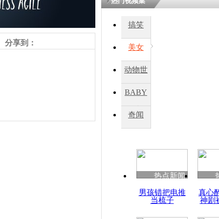
热门视频集
熷悎浣� 
瘑灞€
搞笑
分享到：
美女
娉板浗閫€
笂灏嗭細姝�
动物世
忓彈瀹炴垬
鍚稿紩澶氬
界
ㄤ笘鐣岃
BABY
秀
奇闻
日媒曝安倍
文 为战犯
责任编辑：【
杜海涛
】
热点新闻
男孩错把电推
真心
当梳子
神剧