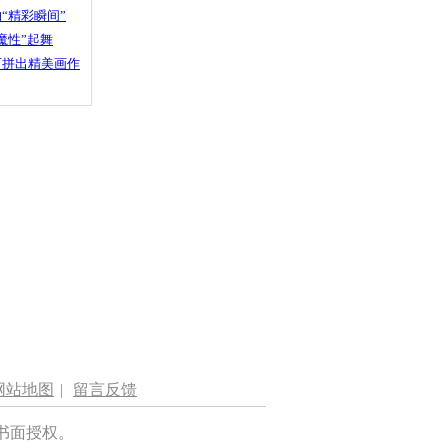
“精彩瞬间”
魔性”起舞
石拼出精美画作
网站地图
|
留言反馈
书面授权。