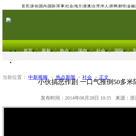
首页
|
滚动
|
国内
|
国际
|
军事
|
社会
|
地方
|
港澳
|
台湾
|
华人
|
侨网
|
财经
|
金融
|
首页
最新
热点
国内
社会
国际
东北亚电视网
当前位置：
中新视频
>
热点新闻
>
社会
>
正文
小伙搞恶作剧 一口气推倒50多米
发布时间：2014年08月28日 10:35
来源：浙