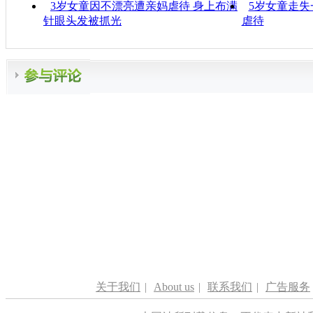
3岁女童因不漂亮遭亲妈虐待 身上布满
5岁女童走失
针眼头发被抓光
虐待
关于我们
|
About us
|
联系我们
|
广告服务