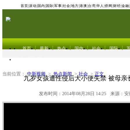
首页
|
滚动
|
国内
|
国际
|
军事
|
社会
|
地方
|
港澳
|
台湾
|
华人
|
侨网
|
财经
|
金融
|
首页
最新
热点
国内
社会
国际
东北亚电视网
当前位置：
中新视频
>
热点新闻
>
社会
>
正文
九岁女孩遭性侵后大小便失禁 被母亲
发布时间：2014年08月28日 14:25
来源：安