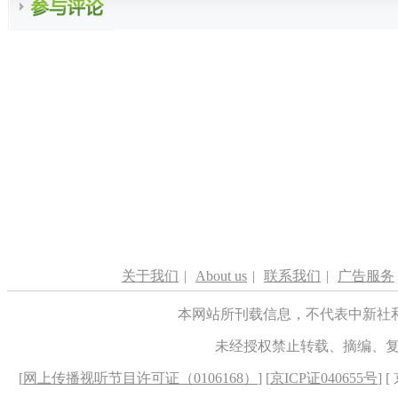
关于我们
|
About us
|
联系我们
|
广告服务
本网站所刊载信息，不代表中新社
未经授权禁止转载、摘编、
[
网上传播视听节目许可证（0106168）
] [
京ICP证040655号
] 