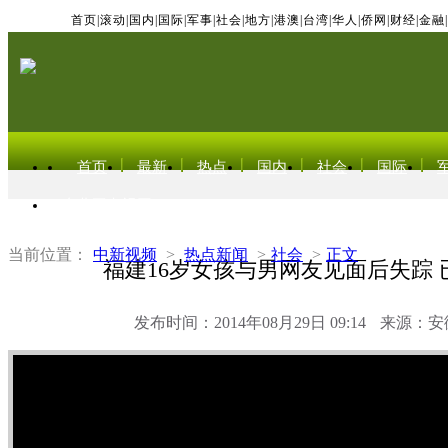
首页
|
滚动
|
国内
|
国际
|
军事
|
社会
|
地方
|
港澳
|
台湾
|
华人
|
侨网
|
财经
|
金融
|
首页
最新
热点
国内
社会
国际
东北亚电视网
当前位置：
中新视频
>
热点新闻
>
社会
>
正文
福建16岁女孩与男网友见面后失踪 
发布时间：2014年08月29日 09:14
来源：安