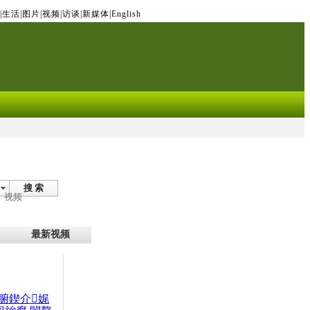
|
生活
|
图片
|
视频
|
访谈
|
新媒体
|
English
搜 索
视频
最新视频
腑鍥介娓