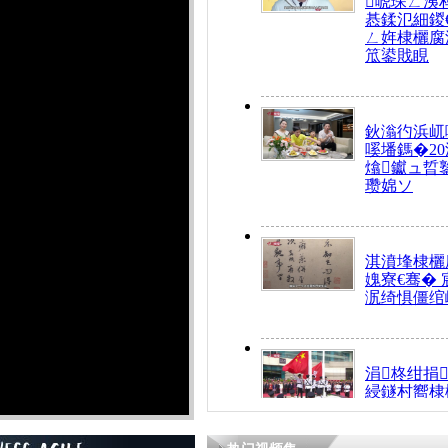
唬琛ㄥ洟
惎鍒氾細鍐
ㄥ姩棣欐腐
笟鍙戝睍
鈥滃彴浜屼
嗘墦鎷�20
熻钀ュ晢
瓒婂ソ
淇濆埄棣欐腐
媿寮€骞�
泦绮惧僵绾
涓柊绀捐
綅鐩村嚮棣
搴�24灏忔