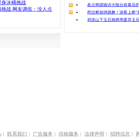
湿身冰桶挑战
盘点韩国瑜访大陆台前幕后的
挑战 网友调侃：没人点
想过桥就得跳舞！游客上桥“
祁连山下玉石画师用废弃玉
s
|
联系我们
|
广告服务
|
供稿服务
|
法律声明
|
招聘信息
|