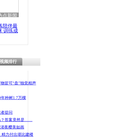
热点新闻
练陪伴最
咪 训练成
功瘦身
视频排行
物皆可“盘”独觉相声
年种树1.7万棵
记者提问
码？答案竟然是……
头渚夜樱美如画
 精力付出堪比建楼