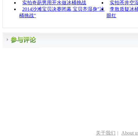
实拍奇葩男用开水做冰桶挑战
实拍苍井空
2014沙滩宝贝决赛闭幕 宝贝齐湿身"冰
李敖质疑冰桶
桶挑战"
眼红
关于我们
|
About u