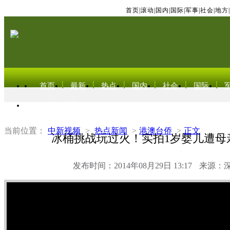
首页
|
滚动
|
国内
|
国际
|
军事
|
社会
|
地方
|
首页
最新
热点
国内
社会
国际
东北亚电视网
当前位置：
中新视频
>
热点新闻
>
港澳台侨
>
正文
冰桶挑战玩过火！实拍1岁婴儿遭母
发布时间：2014年08月29日 13:17
来源：