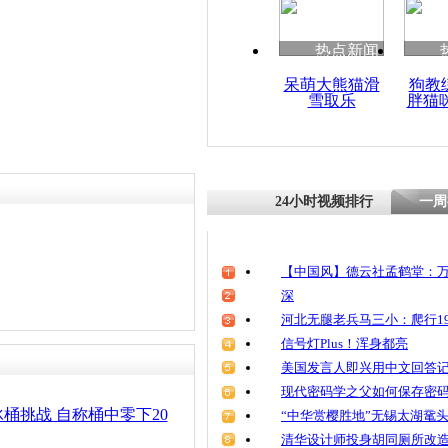
热点新闻
呆萌大熊猫滑
狗教
雪取乐
胖猫
24小时视频排行
一周
【中国风】德云社孟鹤堂：万
深
河北无腿老兵马三小：爬行19
信号灯Plus！浑身都亮
美国发言人即兴用中文回答
现代密码学之父如何保存密
桶挑战 自称桶中零下20
“中华赏樱胜地”无锡太湖鼋
清华设计师投身胡同厕所改造