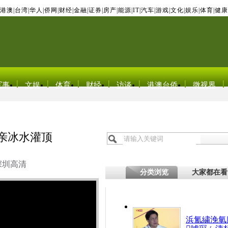
港澳
|
台湾
|
华人
|
侨网
|
财经
|
金融
|
证券
|
房产
|
能源
|
IT
|
汽车
|
游戏
|
文化
|
娱乐
|
体育
|
健康
军事
文娱
体育
财经
访谈
港澳台侨
微视界
亲冰水灌顶
深圳高清
分类浏览
大家都在看
浜氳繍浼氫