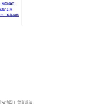
“精彩瞬间”
魔性”起舞
石拼出精美画作
网站地图
|
留言反馈