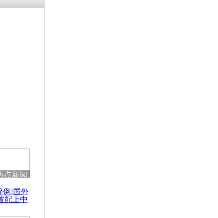
浗搴嗛厭浼
鍥藉鍙戝
甫鏉ユ満
灉
过火！实拍
母亲冰水灌
热点新闻
醉倒!国外
被配上中
国民乐