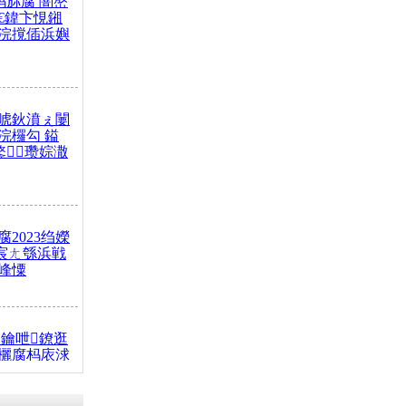
杩旀腐 闇嶅
€鍏卞悓鎺
浣撹偛浜嬩
唬鈥濆ぇ闄
浣欏勾 鎰
鐜瓒婃潵
2023绉嬫
 宸ㄤ綔浜戦
峰憟
鑰呭鐐逛
欐腐杩庡浗
椂