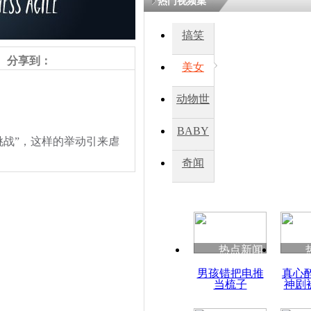
热门视频集
鏉庡瓒呭
搞笑
氳嚧杈烇細
睍涓洪娓
分享到：
閬囧拰鎴愭
美女
动物世
冰桶挑战玩
界
1岁婴儿遭
BABY
战”，这样的举动引来虐
顶
秀
奇闻
热点新闻
责任编辑：【
钟元霞
】
男孩错把电推
真心
当梳子
神剧