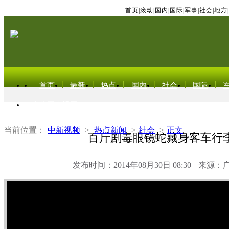
首页
|
滚动
|
国内
|
国际
|
军事
|
社会
|
地方
|
首页
最新
热点
国内
社会
国际
东北亚电视网
当前位置：
中新视频
>
热点新闻
>
社会
>
正文
百斤剧毒眼镜蛇藏身客车行
发布时间：2014年08月30日 08:30
来源：