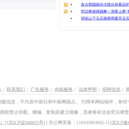
盘点韩国瑜访大陆台前幕后的
想过桥就得跳舞！游客上桥“
祁连山下玉石画师用废弃玉
s
|
联系我们
|
广告服务
|
供稿服务
|
法律声明
|
招聘信息
|
刊载信息，不代表中新社和中新网观点。 刊用本网站稿件，务经
授权禁止转载、摘编、复制及建立镜像，违者将依法追究法律责
8）
] [
京ICP证040655号
] [ 京公网安备：110102003042-1] [
京ICP备0