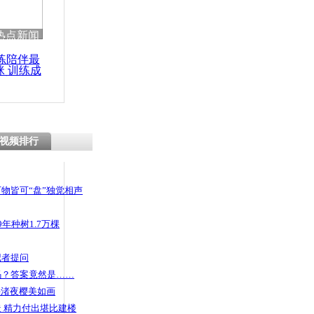
 哀思悼忠
热点新闻
练陪伴最
咪 训练成
功瘦身
镜蛇藏身客
视频排行
物皆可“盘”独觉相声
年种树1.7万棵
记者提问
码？答案竟然是……
头渚夜樱美如画
 精力付出堪比建楼