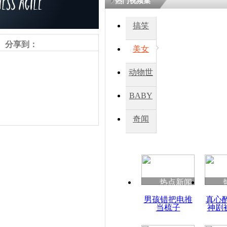
热门视频集
搞笑
四川一精神
病发持大锤
分享到：
美女
动物世
探访传承四
俗：近万民
界
BABY
英省亲送行
秀
奇闻
小伙骑车逆
崩溃 网上
因
责任编辑：【
王胤
】
热点新闻
四川兴文苗
男孩错把电推
真心
度苗族花山
当梳子
神剧