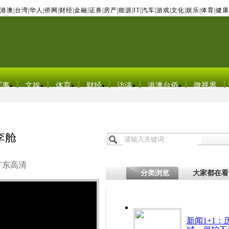
港澳
|
台湾
|
华人
|
侨网
|
财经
|
金融
|
证券
|
房产
|
能源
|
IT
|
汽车
|
游戏
|
文化
|
娱乐
|
体育
|
健康
军事
文娱
体育
财经
访谈
港澳台侨
微视界
李舱
广东高清
分类浏览
大家都在看
新闻1+1