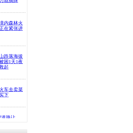
力就摘牌
境内森林火
正在紧张进
山跌落海拔
崖被困1天1夜
救起
火车去卖菜
买下
把道路让
突发疾病交