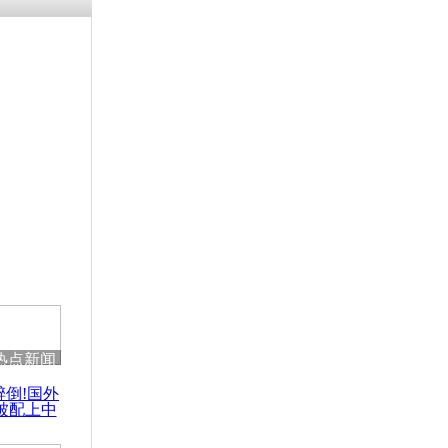
残疾男子因
砸银行
千年传统习
众为娥皇女
行被查情绪
回答崩溃原
热点新闻
乡上万人欢
醉倒!国外
节
被配上中
国民乐