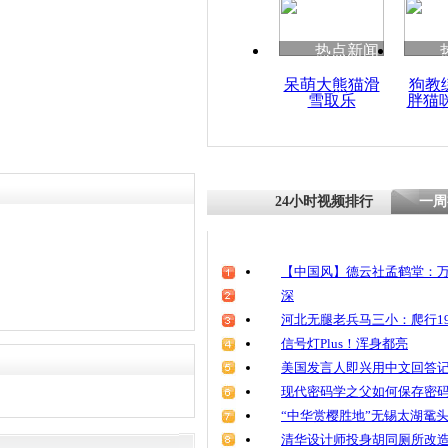
清明祭英烈
魂
热点新闻
呆萌大熊猫滑
狗教
雪取乐
胖猫
百斤剧毒眼
车行李舱
24小时视频排行
一周
【中国风】德云社孟鹤堂：万
深
河北无腿老兵马三小：爬行19
信号灯Plus！浑身都亮
美国发言人即兴用中文回答
现代密码学之父如何保存密
“中华赏樱胜地”无锡太湖鼋
清华设计师投身胡同厕所改造