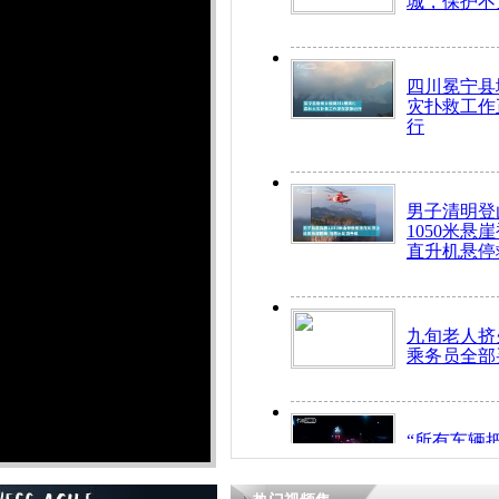
城，保护不
四川冕宁县
灾扑救工作
行
男子清明登
1050米悬
直升机悬停
九旬老人挤
乘务员全部
“所有车辆
开！”儿童
警急速救助