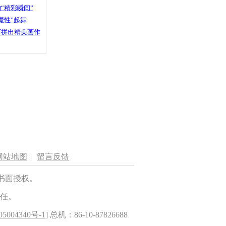
“精彩瞬间”
魔性”起舞
石拼出精美画作
网站地图
|
留言反馈
书面授权。
任。
5004340号-1
] 总机：86-10-87826688