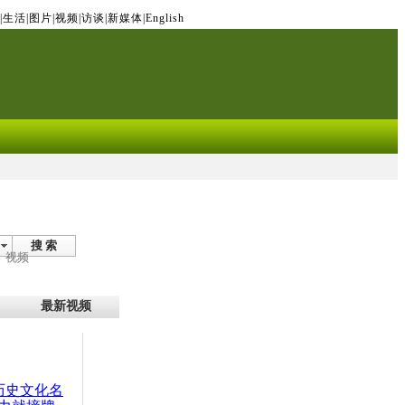
|
生活
|
图片
|
视频
|
访谈
|
新媒体
|
English
搜 索
视频
最新视频
：历史文化名