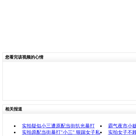
您看完该视频的心情
相关报道
实拍疑似小三遭原配当街扒光暴打
霸气夜市小贩
实拍原配当街暴打"小三" 狠踹女子私
实拍女子不