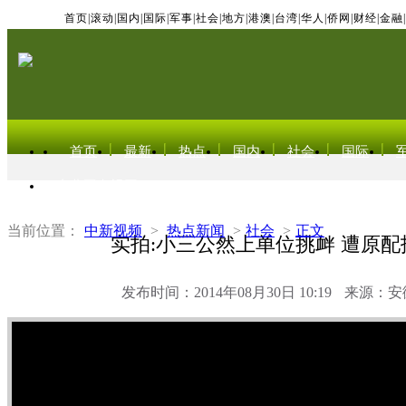
首页
|
滚动
|
国内
|
国际
|
军事
|
社会
|
地方
|
港澳
|
台湾
|
华人
|
侨网
|
财经
|
金融
|
首页
最新
热点
国内
社会
国际
东北亚电视网
当前位置：
中新视频
>
热点新闻
>
社会
>
正文
实拍:小三公然上单位挑衅 遭原配
发布时间：2014年08月30日 10:19
来源：安