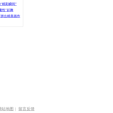
“精彩瞬间”
魔性”起舞
石拼出精美画作
网站地图
|
留言反馈