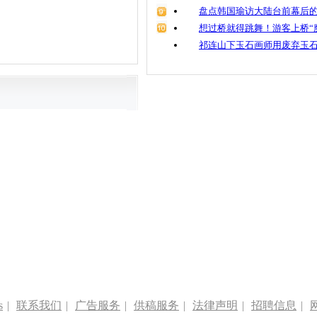
盘点韩国瑜访大陆台前幕后的
想过桥就得跳舞！游客上桥“
祁连山下玉石画师用废弃玉
s
|
联系我们
|
广告服务
|
供稿服务
|
法律声明
|
招聘信息
|