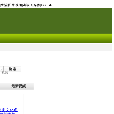
|
生活
|
图片
|
视频
|
访谈
|
新媒体
|
English
搜 索
视频
最新视频
：历史文化名