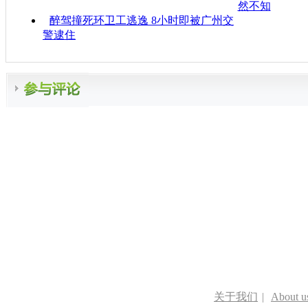
然不知
醉驾撞死环卫工逃逸 8小时即被广州交
警逮住
关于我们
|
About u