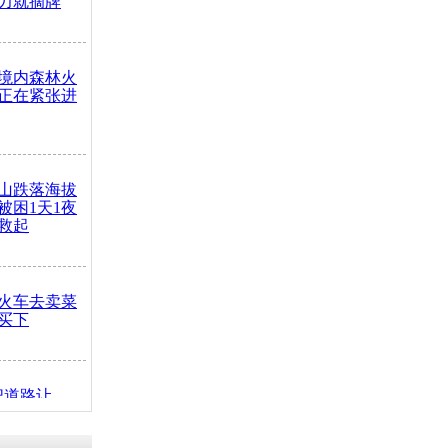
力就摘牌
境内森林火
正在紧张进
山跌落海拔
崖被困1天1夜
救起
火车去卖菜
买下
把道路让
突发疾病交