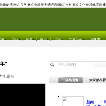
港澳
|
台湾
|
华人
|
侨网
|
财经
|
金融
|
证券
|
房产
|
能源
|
IT
|
汽车
|
游戏
|
文化
|
娱乐
|
体育
|
健康
军事
文娱
体育
财经
访谈
港澳台侨
微视界
年"
方电视台
分类浏览
大家都在看
新闻1+1