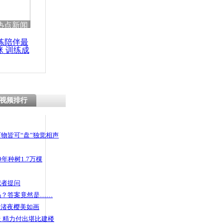
 哀思悼忠
热点新闻
练陪伴最
咪 训练成
功瘦身
有为青年
视频排行
物皆可“盘”独觉相声
年种树1.7万棵
记者提问
码？答案竟然是……
头渚夜樱美如画
 精力付出堪比建楼