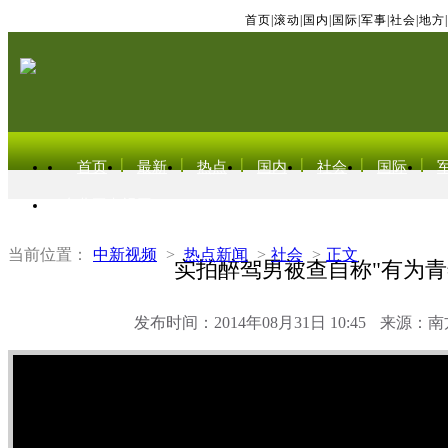
首页
|
滚动
|
国内
|
国际
|
军事
|
社会
|
地方
|
首页
最新
热点
国内
社会
国际
东北亚电视网
当前位置：
中新视频
>
热点新闻
>
社会
>
正文
实拍醉驾男被查自称"有为青
发布时间：2014年08月31日 10:45
来源：南