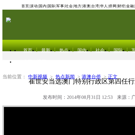
首页
|
滚动
|
国内
|
国际
|
军事
|
社会
|
地方
|
港澳
|
台湾
|
华人
|
侨网
|
财经
|
金融
|
首页
最新
热点
国内
社会
国际
东北亚电视网
当前位置：
中新视频
>
热点新闻
>
港澳台侨
>
正文
崔世安当选澳门特别行政区第四任行
发布时间：2014年08月31日 12:53
来源：