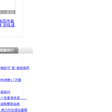
 哀思悼忠
热点新闻
练陪伴最
咪 训练成
功瘦身
幕：给红包
视频排行
物皆可“盘”独觉相声
年种树1.7万棵
记者提问
码？答案竟然是……
头渚夜樱美如画
 精力付出堪比建楼