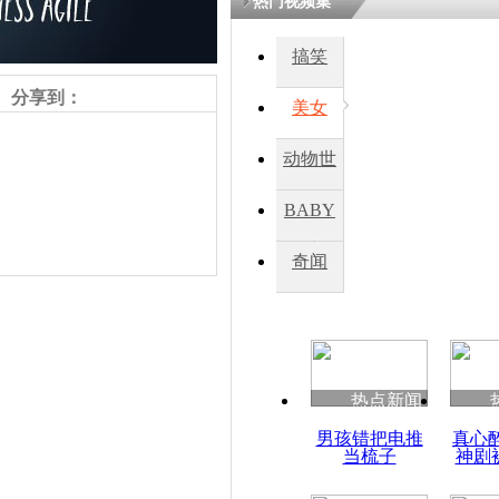
热门视频集
搞笑
四川一精神
病发持大锤
分享到：
美女
动物世
探访传承四
俗：近万民
界
BABY
英省亲送行
秀
奇闻
小伙骑车逆
崩溃 网上
因
责任编辑：【
杜海涛
】
热点新闻
四川兴文苗
男孩错把电推
真心
度苗族花山
当梳子
神剧