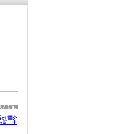
残疾男子因
砸银行
千年传统习
众为娥皇女
行被查情绪
回答崩溃原
热点新闻
乡上万人欢
醉倒!国外
节
被配上中
国民乐