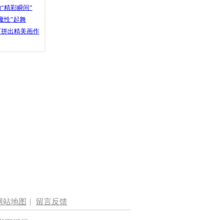
“精彩瞬间”
魔性”起舞
石拼出精美画作
网站地图
|
留言反馈