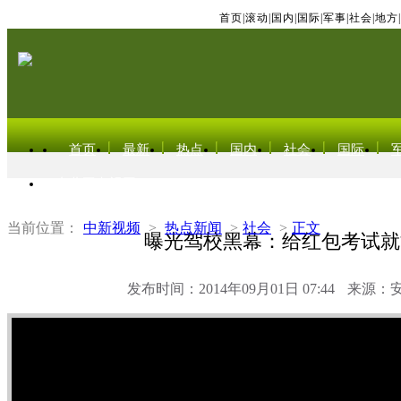
首页
|
滚动
|
国内
|
国际
|
军事
|
社会
|
地方
|
首页
最新
热点
国内
社会
国际
东北亚电视网
当前位置：
中新视频
>
热点新闻
>
社会
>
正文
曝光驾校黑幕：给红包考试就
发布时间：2014年09月01日 07:44
来源：