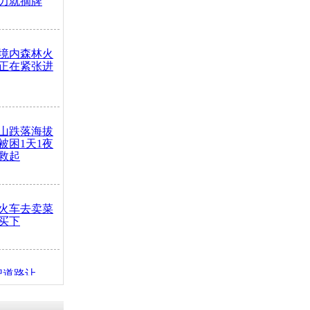
力就摘牌
境内森林火
正在紧张进
山跌落海拔
崖被困1天1夜
救起
火车去卖菜
买下
把道路让
突发疾病交