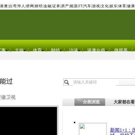
港澳
|
台湾
|
华人
|
侨网
|
财经
|
金融
|
证券
|
房产
|
能源
|
IT
|
汽车
|
游戏
|
文化
|
娱乐
|
体育
|
健康
军事
文娱
体育
财经
访谈
港澳台侨
微视界
能过
安徽卫视
分类浏览
大家都在看
新闻1+1