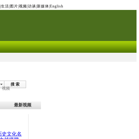
|
生活
|
图片
|
视频
|
访谈
|
新媒体
|
English
搜 索
视频
最新视频
：历史文化名