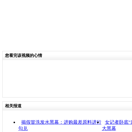
您看完该视频的心情
相关报道
揭假冒洗发水黑幕：进购最差原料进行
女记者卧底“
勾兑
大黑幕