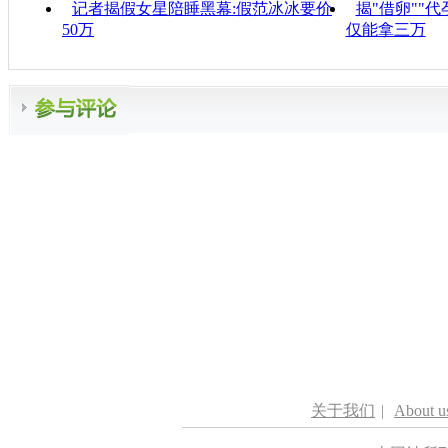
记者揭假女星陪睡黑幕:假范冰冰要价
揭"借卵""
50万
仅能拿三万
关于我们
|
About u