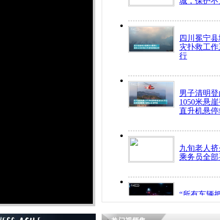
城，保护不
四川冕宁县
灾扑救工作
行
男子清明登
1050米悬
直升机悬停
九旬老人挤
乘务员全部
“所有车辆
开！”儿童
警急速救助