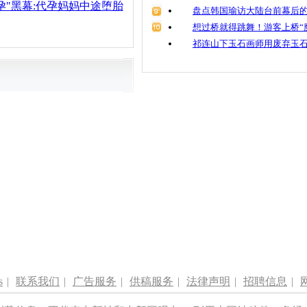
代孕"黑幕:代孕妈妈中途堕胎
盘点韩国瑜访大陆台前幕后的
想过桥就得跳舞！游客上桥“
祁连山下玉石画师用废弃玉
s
|
联系我们
|
广告服务
|
供稿服务
|
法律声明
|
招聘信息
|