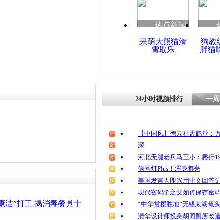
清明祭英烈
魂
热点新闻
呆萌大熊猫滑
狗教
雪取乐
胖猫
曝光驾校黑
考试就能过
24小时视频排行
一周
【中国风】德云社孟鹤堂：万
深
河北无腿老兵马三小：爬行19
信号灯Plus！浑身都亮
美国发言人即兴用中文回答
现代密码学之父如何保存密
康洁”打工 揭消毒餐具十
“中华赏樱胜地”无锡太湖鼋
清华设计师投身胡同厕所改造