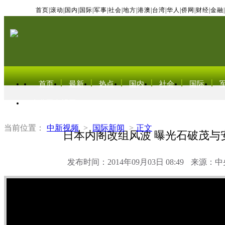
首页
|
滚动
|
国内
|
国际
|
军事
|
社会
|
地方
|
港澳
|
台湾
|
华人
|
侨网
|
财经
|
金融
|
首页
最新
热点
国内
社会
国际
东北亚电视网
当前位置：
中新视频
>
国际新闻
>
正文
日本内阁改组风波 曝光石破茂与
发布时间：2014年09月03日 08:49
来源：中