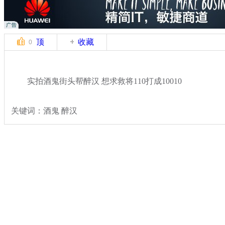
顶
收藏
0
实拍酒鬼街头帮醉汉 想求救将110打成10010
关键词：酒鬼 醉汉
分类名称：
热点新闻