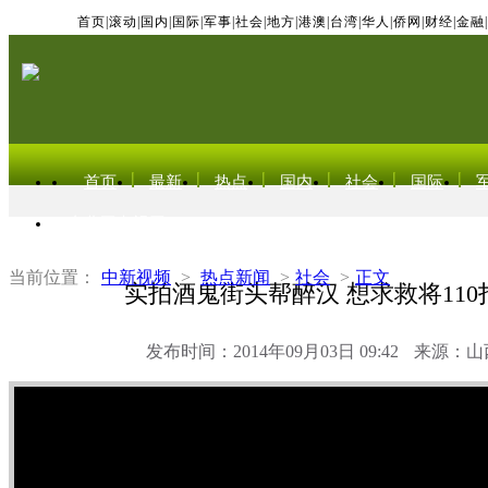
首页
|
滚动
|
国内
|
国际
|
军事
|
社会
|
地方
|
港澳
|
台湾
|
华人
|
侨网
|
财经
|
金融
|
首页
最新
热点
国内
社会
国际
东北亚电视网
当前位置：
中新视频
>
热点新闻
>
社会
>
正文
实拍酒鬼街头帮醉汉 想求救将110打
发布时间：2014年09月03日 09:42
来源：山