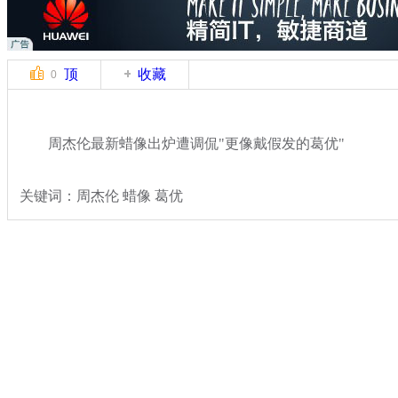
顶
收藏
0
周杰伦最新蜡像出炉遭调侃"更像戴假发的葛优"
关键词：周杰伦 蜡像 葛优
分类名称：
文娱前线