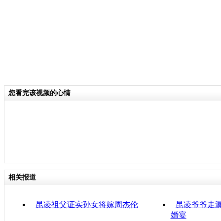
您看完该视频的心情
相关报道
昆凌祖父证实孙女将嫁周杰伦
昆凌爷爷走漏
婚宴