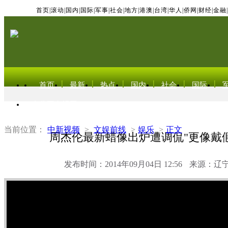
首页
|
滚动
|
国内
|
国际
|
军事
|
社会
|
地方
|
港澳
|
台湾
|
华人
|
侨网
|
财经
|
金融
|
首页
最新
热点
国内
社会
国际
东北亚电视网
当前位置：
中新视频
>
文娱前线
>
娱乐
>
正文
周杰伦最新蜡像出炉遭调侃"更像戴
发布时间：2014年09月04日 12:56
来源：辽