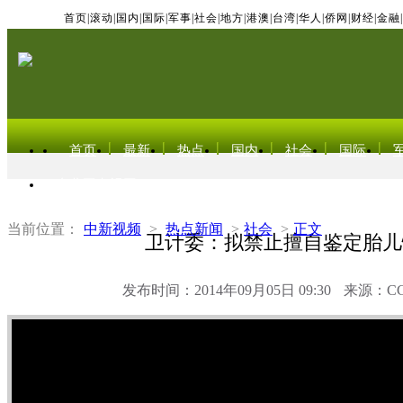
首页
|
滚动
|
国内
|
国际
|
军事
|
社会
|
地方
|
港澳
|
台湾
|
华人
|
侨网
|
财经
|
金融
|
首页
最新
热点
国内
社会
国际
东北亚电视网
当前位置：
中新视频
>
热点新闻
>
社会
>
正文
卫计委：拟禁止擅自鉴定胎儿
发布时间：2014年09月05日 09:30
来源：C