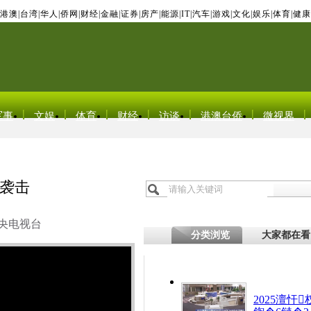
港澳
|
台湾
|
华人
|
侨网
|
财经
|
金融
|
证券
|
房产
|
能源
|
IT
|
汽车
|
游戏
|
文化
|
娱乐
|
体育
|
健康
军事
文娱
体育
财经
访谈
港澳台侨
微视界
袭击
央电视台
分类浏览
大家都在看
2025澶忓