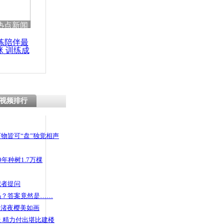
热点新闻
练陪伴最
咪 训练成
功瘦身
视频排行
物皆可“盘”独觉相声
年种树1.7万棵
记者提问
码？答案竟然是……
头渚夜樱美如画
 精力付出堪比建楼