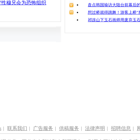
定性穆兄会为恐怖组织
盘点韩国瑜访大陆台前幕后的
想过桥就得跳舞！游客上桥“
祁连山下玉石画师用废弃玉
s
|
联系我们
|
广告服务
|
供稿服务
|
法律声明
|
招聘信息
|