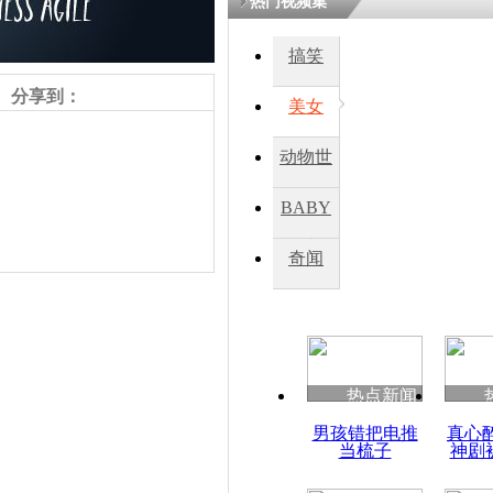
热门视频集
熷悎浣� 
瘑灞€
搞笑
分享到：
美女
娉板浗閫€
笂灏嗭細姝�
动物世
忓彈瀹炴垬
鍚稿紩澶氬
界
ㄤ笘鐣岃
BABY
秀
奇闻
利比亚恐怖
欲制造袭击
责任编辑：【
杜海涛
】
热点新闻
男孩错把电推
真心
当梳子
神剧