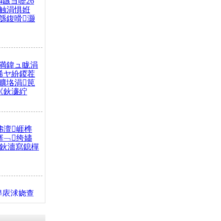
4鏃ヨ嚦26
触涓惧姙
綔鍑嗗灏
満鍏ュ眬涓
浠ヤ紛鍐茬
曠垎涓笢
《鈥濓紵
弗澶崕榫
搴﹁绔嬧
澂鈥濇寫鎴樿
缇庡浗娆查
簹涓庝腑鍥
┾€濓紝鍙嶅
解€斾笢鐩