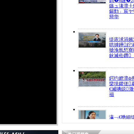
鍧�6鏈�2
鏃ュ湪澶╂
鍚勯」宸ヤ
辩华
缇庡浗涓嬪
哄摢鑸紵
獊浼氬惁寮
鈥滅伀鑽
鍔犳嬁澶ф
欒垷鑺傞
€滅唺鐚
禌
瀛﹁€咃細
€间笢鍗椾
解€滆劚閽
姪鎺ㄤ腑鍥