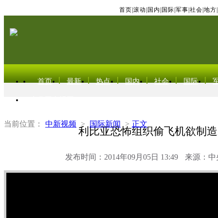
首页
|
滚动
|
国内
|
国际
|
军事
|
社会
|
地方
|
首页
最新
热点
国内
社会
国际
东北亚电视网
当前位置：
中新视频
>
国际新闻
>
正文
利比亚恐怖组织偷飞机欲制造
发布时间：2014年09月05日 13:49
来源：中