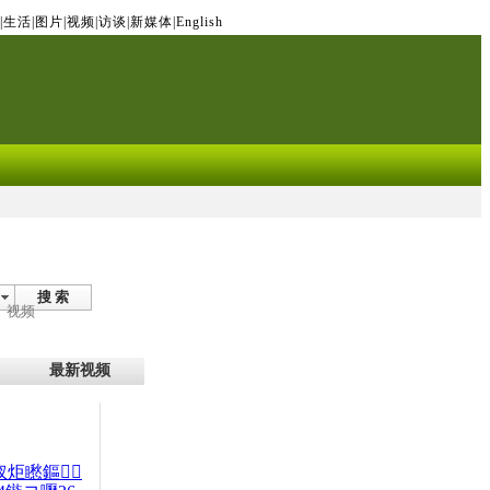
|
生活
|
图片
|
视频
|
访谈
|
新媒体
|
English
搜 索
视频
最新视频
杈炬矁鏂