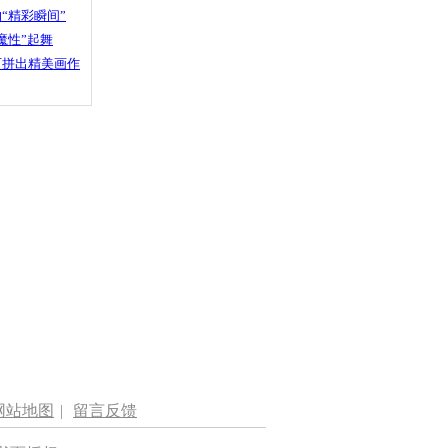
“精彩瞬间”
魔性”起舞
石拼出精美画作
网站地图
|
留言反馈