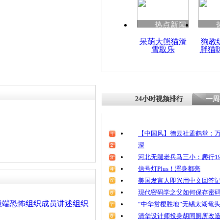
热点新闻
呆萌大熊猫滑
狗教
雪取乐
胖猫
24小时视频排行
一周
【中国风】德云社孟鹤堂：万
深
河北无腿老兵马三小：爬行19
信号灯Plus！浑身都亮
美国发言人即兴用中文回答
现代密码学之父如何保存密
极端恐怖组织成员讲述组织
“中华赏樱胜地”无锡太湖鼋
清华设计师投身胡同厕所改造