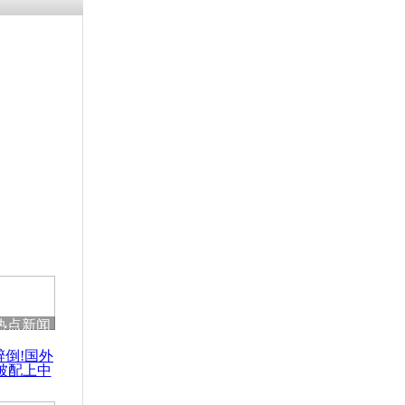
涓ㄥ浗闄呰
褰圭┖鍐涗
-10CE缁
妫€楠岋紝
浗鍏虫敞涓
组织偷飞机
热点新闻
醉倒!国外
被配上中
国民乐