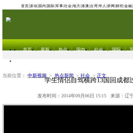
首页
|
滚动
|
国内
|
国际
|
军事
|
社会
|
地方
|
港澳
|
台湾
|
华人
|
侨网
|
财经
|
金融
|
首页
最新
热点
国内
社会
国际
东北亚电视网
当前位置：
中新视频
>
热点新闻
>
社会
>
正文
学生情侣自驾横跨13国回成都
发布时间：2014年09月06日 15:15
来源：辽