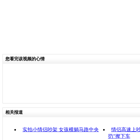
您看完该视频的心情
相关报道
实拍小情侣吵架 女孩横躺马路中央
情侣高速上吵
扔”撵下车