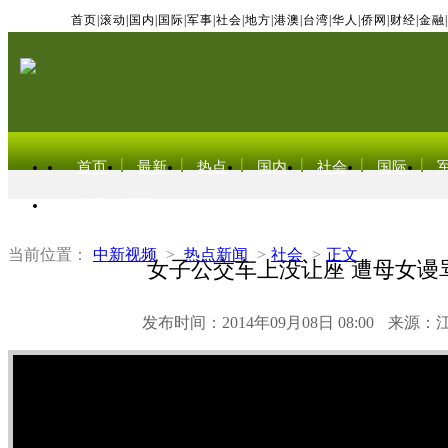
首页
|
滚动
|
国内
|
国际
|
军事
|
社会
|
地方
|
港澳
|
台湾
|
华人
|
侨网
|
财经
|
金融
|
首页
最新
热点
国内
社会
国际
东北亚电视网
当前位置：
中新视频
>
热点新闻
>
社会
>
正文
女子公交车上没让座 遭母女谩
发布时间：2014年09月08日 08:00
来源：