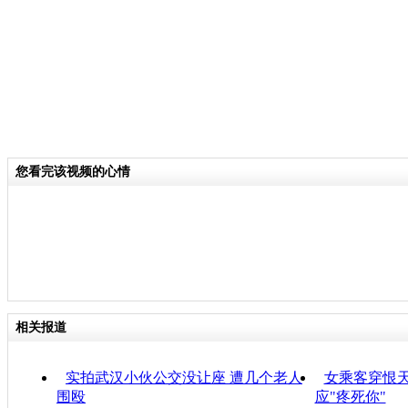
您看完该视频的心情
相关报道
实拍武汉小伙公交没让座 遭几个老人
女乘客穿恨天
围殴
应"疼死你"