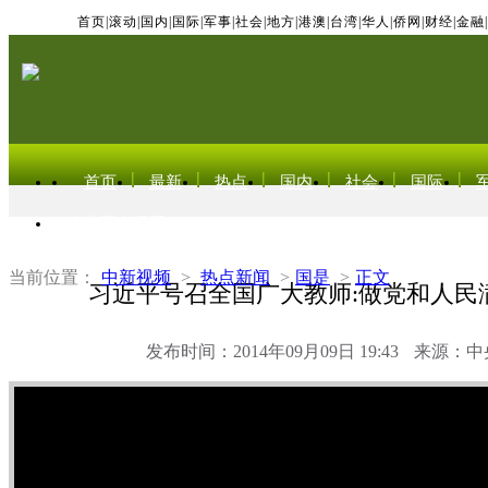
首页
|
滚动
|
国内
|
国际
|
军事
|
社会
|
地方
|
港澳
|
台湾
|
华人
|
侨网
|
财经
|
金融
|
首页
最新
热点
国内
社会
国际
东北亚电视网
当前位置：
中新视频
>
热点新闻
>
国是
>
正文
习近平号召全国广大教师:做党和人民
发布时间：2014年09月09日 19:43
来源：中