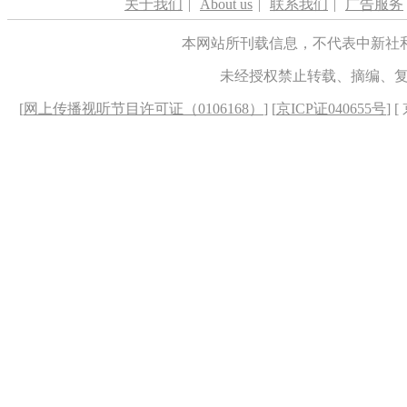
关于我们
|
About us
|
联系我们
|
广告服务
本网站所刊载信息，不代表中新社
未经授权禁止转载、摘编、
[
网上传播视听节目许可证（0106168）
] [
京ICP证040655号
] 