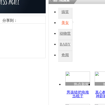
热门视频集
搞笑
分享到：
美女
动物世
界
BABY
秀
奇闻
责任编辑：【
杜海涛
】
热点新闻
男孩错把电推
真心
当梳子
神剧