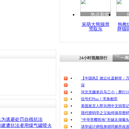
热点新闻
呆萌大熊猫滑
狗教
雪取乐
胖猫
24小时视频排行
一周
【中国风】德云社孟鹤堂：万
深
河北无腿老兵马三小：爬行19
信号灯Plus！浑身都亮
美国发言人即兴用中文回答
现代密码学之父如何保存密
机为逃避处罚自残抗法
“中华赏樱胜地”无锡太湖鼋
违建遭抗法者用煤气罐喷火
清华设计师投身胡同厕所改造