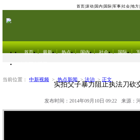
首页
|
滚动
|
国内
|
国际
|
军事
|
社会
|
地方
|
首页
最新
热点
国内
社会
国际
东北亚电视网
当前位置：
中新视频
>
热点新闻
>
法治
>
正文
实拍父子暴力阻止执法刀砍
发布时间：2014年09月10日 09:22
来源：