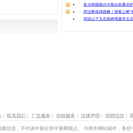
盘点韩国瑜访大陆台前幕后的
想过桥就得跳舞！游客上桥“
祁连山下玉石画师用废弃玉
s
|
联系我们
|
广告服务
|
供稿服务
|
法律声明
|
招聘信息
|
刊载信息，不代表中新社和中新网观点。 刊用本网站稿件，务经