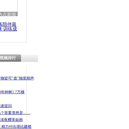
热点新闻
练陪伴最
咪 训练成
功瘦身
视频排行
物皆可“盘”独觉相声
年种树1.7万棵
记者提问
码？答案竟然是……
头渚夜樱美如画
 精力付出堪比建楼