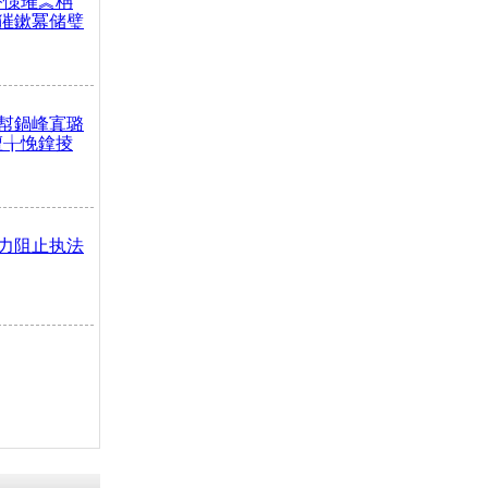
嶅憡璀︽柟
獕鏉冪储璧
幇鍋峰寘璐
澶╁悗鎿掕
力阻止执法