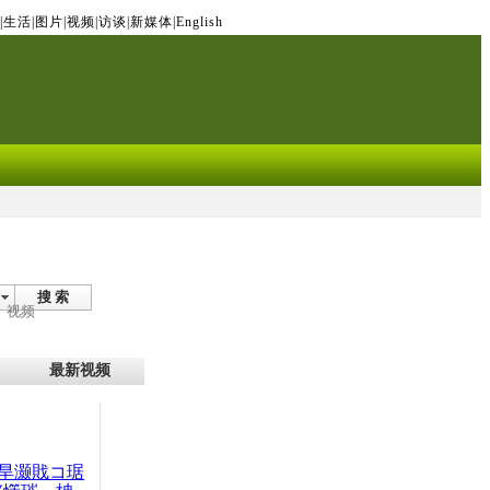
|
生活
|
图片
|
视频
|
访谈
|
新媒体
|
English
搜 索
视频
最新视频
旱灏戝コ琚