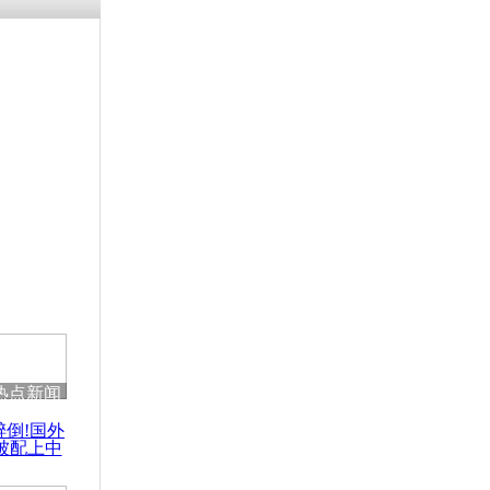
热点新闻
醉倒!国外
被配上中
国民乐