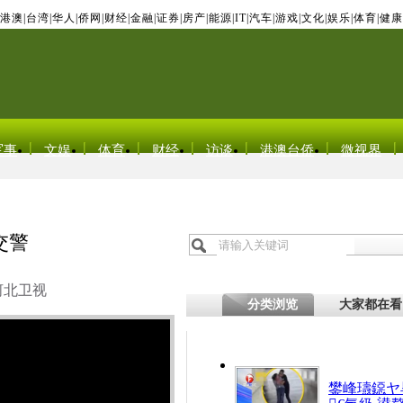
港澳
|
台湾
|
华人
|
侨网
|
财经
|
金融
|
证券
|
房产
|
能源
|
IT
|
汽车
|
游戏
|
文化
|
娱乐
|
体育
|
健康
军事
文娱
体育
财经
访谈
港澳台侨
微视界
交警
河北卫视
分类浏览
大家都在看
鐢峰瓙鐚ヤ