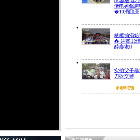
€氱級 鍙
渚电姱鍚嶈
�10涓囧厓
楂橀搧涓婄
� 姘戣2
醇褰掓
实拍父子暴
刀砍交警