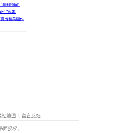
“精彩瞬间”
魔性”起舞
石拼出精美画作
网站地图
|
留言反馈
书面授权。