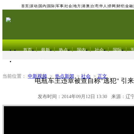
首页
|
滚动
|
国内
|
国际
|
军事
|
社会
|
地方
|
港澳
|
台湾
|
华人
|
侨网
|
财经
|
金融
|
首页
最新
热点
国内
社会
国际
东北亚电视网
当前位置：
中新视频
>
热点新闻
>
社会
>
正文
电瓶车主违章被查自称"逃犯" 引
发布时间：2014年09月12日 13:30
来源：辽