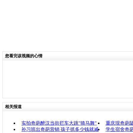
您看完该视频的心情
相关报道
实拍奇葩醉汉当街拦车大跳"骑马舞"
重庆现奇葩陡
补习班出奇葩营销 孩子抓多少钱就减
学生宿舍奇