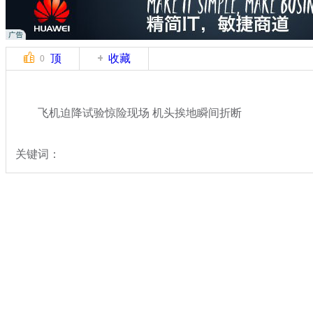
顶
收藏
0
飞机迫降试验惊险现场 机头挨地瞬间折断
关键词：
分类名称：
轻松一刻
奇闻
标签：