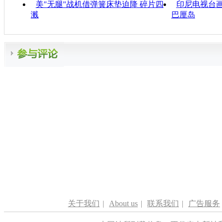
美"无腿"战机借弹簧床垫迫降 碎片四
印尼电视台
溅
巴厘岛
关于我们
|
About us
|
联系我们
|
广告服务