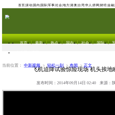
首页
|
滚动
|
国内
|
国际
|
军事
|
社会
|
地方
|
港澳
|
台湾
|
华人
|
侨网
|
财经
|
金融
|
首页
最新
热点
国内
社会
国际
东北亚电视网
当前位置：
中新视频
>
轻松一刻
>
奇闻
>
正文
飞机迫降试验惊险现场 机头挨地
发布时间：2014年09月14日 02:40
来源：