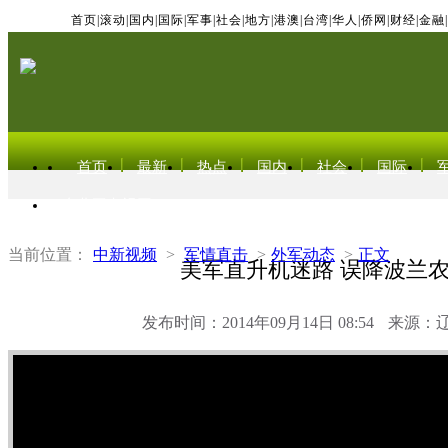
首页
|
滚动
|
国内
|
国际
|
军事
|
社会
|
地方
|
港澳
|
台湾
|
华人
|
侨网
|
财经
|
金融
|
首页
最新
热点
国内
社会
国际
东北亚电视网
当前位置：
中新视频
>
军情直击
>
外军动态
>
正文
美军直升机迷路 误降波兰
发布时间：2014年09月14日 08:54
来源：