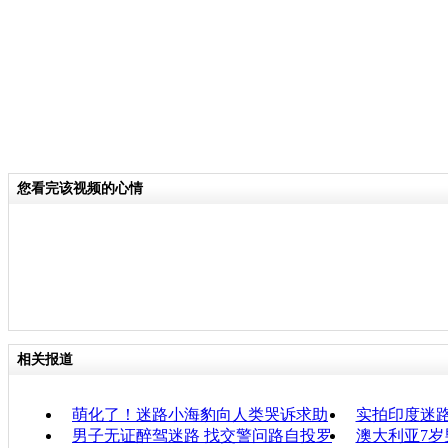
您看完该视频的心情
相关报道
萌化了！迷路小海豹向人类哭诉求助
实拍印度迷
男子无证醉驾迷路 找交警问路自投罗
澳大利亚7岁