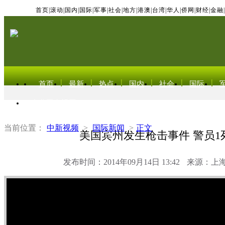
首页
|
滚动
|
国内
|
国际
|
军事
|
社会
|
地方
|
港澳
|
台湾
|
华人
|
侨网
|
财经
|
金融
|
首页
最新
热点
国内
社会
国际
东北亚电视网
当前位置：
中新视频
>
国际新闻
>
正文
美国宾州发生枪击事件 警员1
发布时间：2014年09月14日 13:42
来源：上