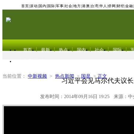
首页
|
滚动
|
国内
|
国际
|
军事
|
社会
|
地方
|
港澳
|
台湾
|
华人
|
侨网
|
财经
|
金融
|
首页
最新
热点
国内
社会
国际
东北亚电视网
当前位置：
中新视频
>
热点新闻
>
国是
>
正文
习近平会见马尔代夫议长
发布时间：2014年09月16日 19:25
来源：中