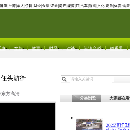
港澳
|
台湾
|
华人
|
侨网
|
财经
|
金融
|
证券
|
房产
|
能源
|
IT
|
汽车
|
游戏
|
文化
|
娱乐
|
体育
|
健康
军事
文娱
体育
财经
访谈
港澳台侨
微视界
按住头游街
海东方高清
分类浏览
大家都在看
2025澶忓