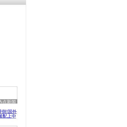
涓ㄥ浗闄呰
褰圭┖鍐涗
-10CE缁
妫€楠岋紝
浗鍏虫敞涓
被民众扔进
按住头游街
热点新闻
醉倒!国外
被配上中
国民乐