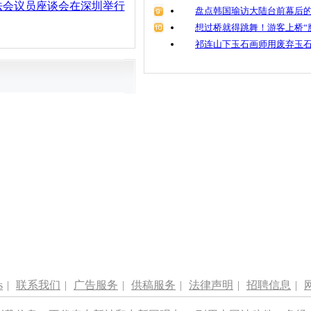
法会议员座谈会在深圳举行
盘点韩国瑜访大陆台前幕后的
想过桥就得跳舞！游客上桥“
祁连山下玉石画师用废弃玉
s
|
联系我们
|
广告服务
|
供稿服务
|
法律声明
|
招聘信息
|