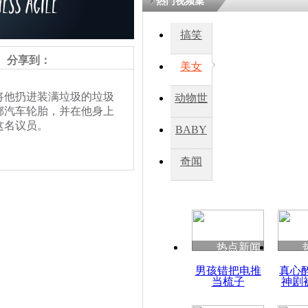
热门视频集
熷悎浣� 
瘑灞€
搞笑
分享到：
美女
娉板浗閫€
笂灏嗭細姝�
将他扔进装满垃圾的垃圾
动物世
忓彈瀹炴垬
掷汽车轮胎，并在他身上
鍚稿紩澶氬
界
ㄤ笘鐣岃
这名议员。
BABY
秀
奇闻
实拍乌议员
垃圾桶 强
责任编辑：【
钟元霞
】
热点新闻
男孩错把电推
真心
当梳子
神剧