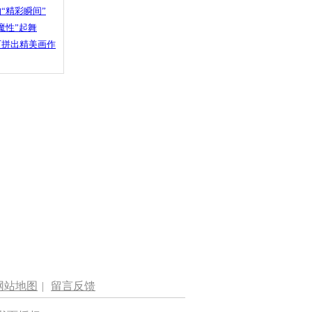
“精彩瞬间”
魔性”起舞
石拼出精美画作
网站地图
|
留言反馈