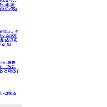
4鏃ヨ嚦26
触涓惧姙
綔鍑嗗灏
満鍏ュ眬涓
浠ヤ紛鍐茬
曠垎涓笢
《鈥濓紵
弗澶崕榫
搴﹁绔嬧
澂鈥濇寫鎴樿
缇庡浗娆查
簹涓庝腑鍥
┾€濓紝鍙嶅
解€斾笢鐩