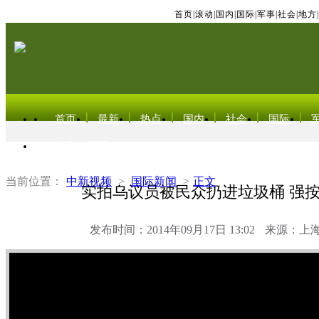
首页
|
滚动
|
国内
|
国际
|
军事
|
社会
|
地方
|
首页
最新
热点
国内
社会
国际
东北亚电视网
当前位置：
中新视频
>
国际新闻
>
正文
实拍乌议员被民众扔进垃圾桶 强
发布时间：2014年09月17日 13:02
来源：上