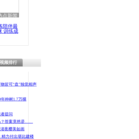
热点新闻
练陪伴最
咪 训练成
功瘦身
视频排行
物皆可“盘”独觉相声
年种树1.7万棵
记者提问
码？答案竟然是……
头渚夜樱美如画
 精力付出堪比建楼