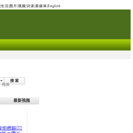
|
生活
|
图片
|
视频
|
访谈
|
新媒体
|
English
搜 索
视频
最新视频
杈炬矁鏂