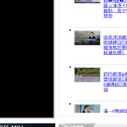
鍧�6鏈�2
鏃ュ湪澶╂
鍚勯」宸ヤ
辩华
缇庡浗涓嬪
哄摢鑸紵
獊浼氬惁寮
鈥滅伀鑽
鍔犳嬁澶ф
欒垷鑺傞
€滅唺鐚
禌
瀛﹁€咃細
€间笢鍗椾
解€滆劚閽
姪鎺ㄤ腑鍥