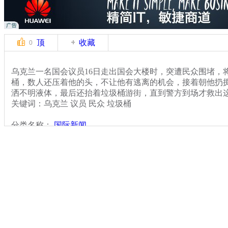
顶
收藏
0
乌克兰一名国会议员16日走出国会大楼时，突遭民众围堵，
桶，数人还压着他的头，不让他有逃离的机会，接着朝他扔
洒不明液体，最后还抬着垃圾桶游街，直到警方到场才救出
关键词：乌克兰 议员 民众 垃圾桶
分类名称：
国际新闻