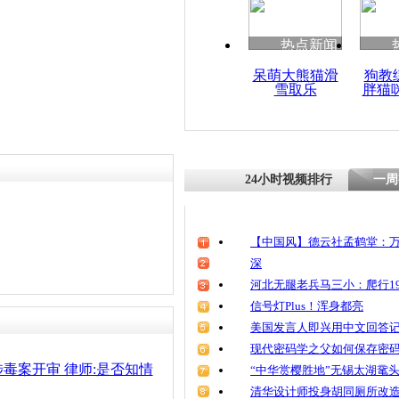
热点新闻
呆萌大熊猫滑
狗教
雪取乐
胖猫
24小时视频排行
一周
【中国风】德云社孟鹤堂：万
深
河北无腿老兵马三小：爬行19
信号灯Plus！浑身都亮
美国发言人即兴用中文回答
现代密码学之父如何保存密
毒案开审 律师:是否知情
“中华赏樱胜地”无锡太湖鼋
清华设计师投身胡同厕所改造