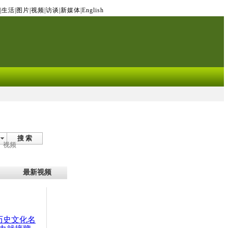
|
生活
|
图片
|
视频
|
访谈
|
新媒体
|
English
搜 索
视频
最新视频
：历史文化名