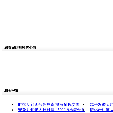
您看完该视频的心情
相关报道
时髦女郎遮号牌被查 撒泼扯拽交警
鸽子发型太时
安徽九旬老人赶时髦 “520”结婚表爱意
情侣赶时髦大