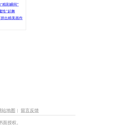
“精彩瞬间”
魔性”起舞
石拼出精美画作
网站地图
|
留言反馈
书面授权。