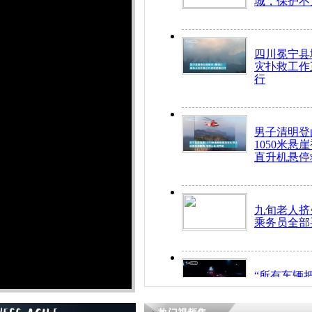
城，保护不
四川冕宁县
灾扑救工作
行
男子清明登
1050米悬
直升机悬停
九旬老人挤
乘务员全部
“所有车辆
开！”儿童
警急速救助