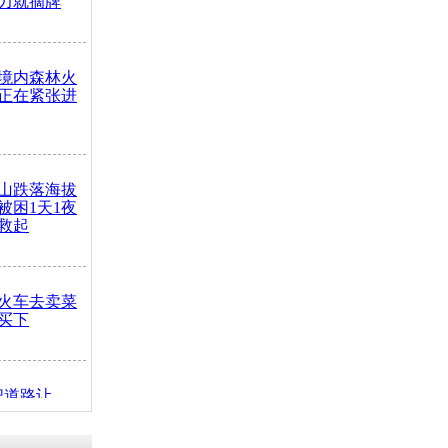
力就摘牌
境内森林火
正在紧张进
山跌落海拔
崖被困1天1夜
救起
火车去卖菜
买下
把道路让
突发疾病交