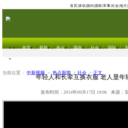
首页
|
滚动
|
国内
|
国际
|
军事
|
社会
|
地方
|
首页
最新
热点
国内
社会
国际
东北亚电视网
当前位置：
中新视频
>
热点新闻
>
社会
>
正文
年轻人和长辈互换衣服 老人显年
发布时间：2014年09月17日 19:06
来源：