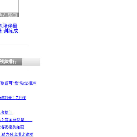
 哀思悼忠
热点新闻
练陪伴最
咪 训练成
功瘦身
辈互换衣服
更时髦
视频排行
物皆可“盘”独觉相声
年种树1.7万棵
记者提问
码？答案竟然是……
头渚夜樱美如画
 精力付出堪比建楼