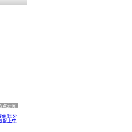
残疾男子因
砸银行
千年传统习
众为娥皇女
行被查情绪
回答崩溃原
热点新闻
乡上万人欢
醉倒!国外
节
被配上中
国民乐