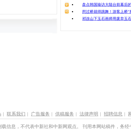
盘点韩国瑜访大陆台前幕后的
想过桥就得跳舞！游客上桥“
祁连山下玉石画师用废弃玉
s
|
联系我们
|
广告服务
|
供稿服务
|
法律声明
|
招聘信息
|
刊载信息，不代表中新社和中新网观点。 刊用本网站稿件，务经