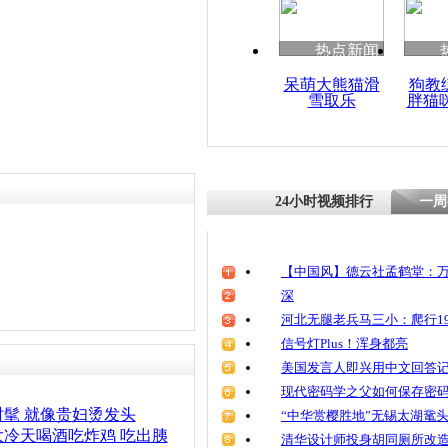
清明祭英烈
魂
热点新闻
呆萌大熊猫滑
狗教
雪取乐
胖猫
年轻人和长
老人显年轻
24小时视频排行
一周
【中国风】德云社孟鹤堂：万
深
河北无腿老兵马三小：爬行19
信号灯Plus！浑身都亮
美国发言人即兴用中文回答
现代密码学之父如何保存密
髦 就像贵妇烫发头
“中华赏樱胜地”无锡太湖鼋
冷天喝酒吃炸鸡 吃出胰
清华设计师投身胡同厕所改造