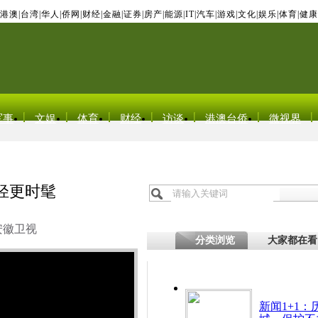
港澳
|
台湾
|
华人
|
侨网
|
财经
|
金融
|
证券
|
房产
|
能源
|
IT
|
汽车
|
游戏
|
文化
|
娱乐
|
体育
|
健康
军事
文娱
体育
财经
访谈
港澳台侨
微视界
轻更时髦
安徽卫视
分类浏览
大家都在看
新闻1+1