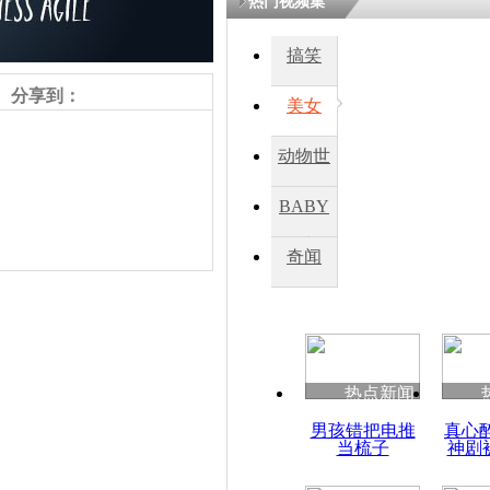
热门视频集
搞笑
四川一精神
病发持大锤
分享到：
美女
动物世
探访传承四
俗：近万民
界
BABY
英省亲送行
秀
奇闻
小伙骑车逆
崩溃 网上
因
责任编辑：【
王祎
】
热点新闻
四川兴文苗
男孩错把电推
真心
度苗族花山
当梳子
神剧