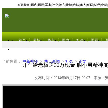
首页
|
滚动
|
国内
|
国际
|
军事
|
社会
|
地方
|
港澳
|
台湾
|
华人
|
侨网
|
财经
|
金融
|
首页
最新
热点
国内
社会
国际
东北亚电视网
当前位置：
中新视频
>
热点新闻
>
社会
>
正文
开车给老板送30万现金 胆小男精神
发布时间：2014年09月17日 20:07
来源：