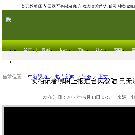
首页
|
滚动
|
国内
|
国际
|
军事
|
社会
|
地方
|
港澳
|
台湾
|
华人
|
侨网
|
财经
|
金融
|
首页
最新
热点
国内
社会
国际
东北亚电视网
当前位置：
中新视频
>
热点新闻
>
社会
>
正文
实拍记者绑树上报道台风登陆 已无
发布时间：2014年09月18日 07:54
来源：