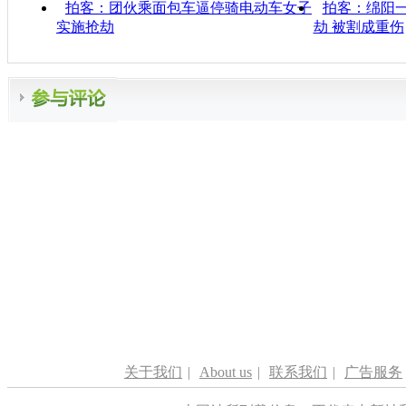
拍客：团伙乘面包车逼停骑电动车女子
拍客：绵阳一
实施抢劫
劫 被割成重伤
关于我们
|
About us
|
联系我们
|
广告服务