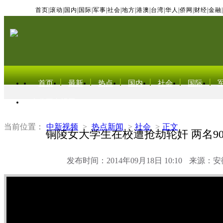
首页
|
滚动
|
国内
|
国际
|
军事
|
社会
|
地方
|
港澳
|
台湾
|
华人
|
侨网
|
财经
|
金融
|
首页
最新
热点
国内
社会
国际
东北亚电视网
当前位置：
中新视频
>
热点新闻
>
社会
>
正文
铜陵女大学生在校遭抢劫轮奸 两名9
发布时间：2014年09月18日 10:10
来源：安