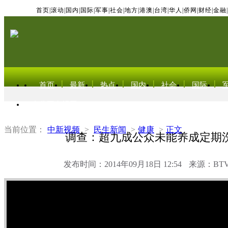
首页
|
滚动
|
国内
|
国际
|
军事
|
社会
|
地方
|
港澳
|
台湾
|
华人
|
侨网
|
财经
|
金融
|
首页
最新
热点
国内
社会
国际
东北亚电视网
当前位置：
中新视频
>
民生新闻
>
健康
>
正文
调查：超九成公众未能养成定期
发布时间：2014年09月18日 12:54
来源：BT