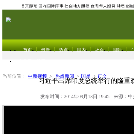
首页
|
滚动
|
国内
|
国际
|
军事
|
社会
|
地方
|
港澳
|
台湾
|
华人
|
侨网
|
财经
|
金融
|
首页
最新
热点
国内
社会
国际
东北亚电视网
当前位置：
中新视频
>
热点新闻
>
国是
>
正文
习近平出席印度总统举行的隆重
发布时间：2014年09月18日 19:45
来源：中