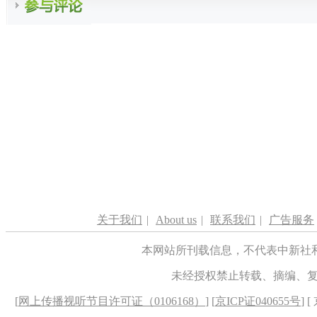
关于我们
|
About us
|
联系我们
|
广告服务
本网站所刊载信息，不代表中新社
未经授权禁止转载、摘编、
[
网上传播视听节目许可证（0106168）
] [
京ICP证040655号
] 