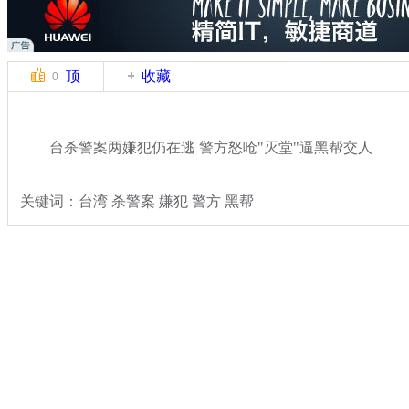
顶
收藏
0
台杀警案两嫌犯仍在逃 警方怒呛"灭堂"逼黑帮交人
关键词：台湾 杀警案 嫌犯 警方 黑帮
分类名称：
热点新闻