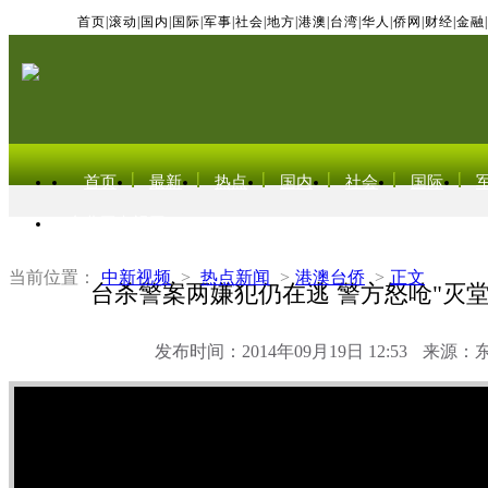
首页
|
滚动
|
国内
|
国际
|
军事
|
社会
|
地方
|
港澳
|
台湾
|
华人
|
侨网
|
财经
|
金融
|
首页
最新
热点
国内
社会
国际
东北亚电视网
当前位置：
中新视频
>
热点新闻
>
港澳台侨
>
正文
台杀警案两嫌犯仍在逃 警方怒呛"灭堂
发布时间：2014年09月19日 12:53
来源：