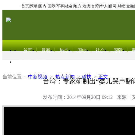
首页
|
滚动
|
国内
|
国际
|
军事
|
社会
|
地方
|
港澳
|
台湾
|
华人
|
侨网
|
财经
|
金融
|
首页
最新
热点
国内
社会
国际
东北亚电视网
当前位置：
中新视频
>
热点新闻
>
科技
>
正文
台湾：专家研制出“婴儿哭声翻译
发布时间：2014年09月20日 09:12
来源：