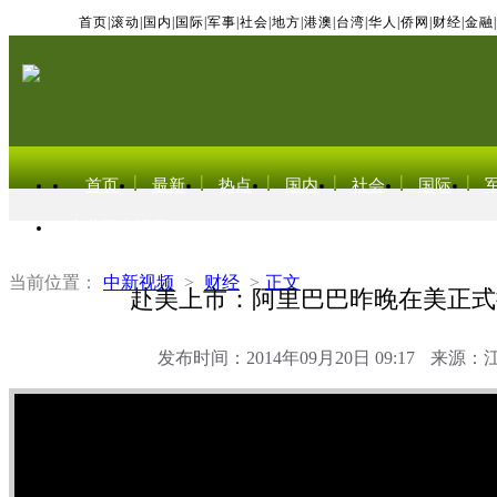
首页
|
滚动
|
国内
|
国际
|
军事
|
社会
|
地方
|
港澳
|
台湾
|
华人
|
侨网
|
财经
|
金融
|
首页
最新
热点
国内
社会
国际
东北亚电视网
当前位置：
中新视频
>
财经
>
正文
赴美上市：阿里巴巴昨晚在美正式
发布时间：2014年09月20日 09:17
来源：