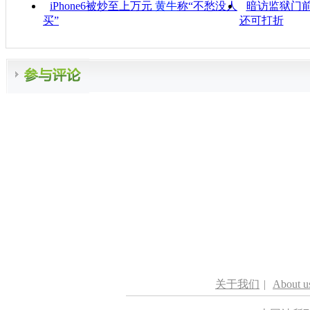
iPhone6被炒至上万元
黄牛
称“不愁没人
暗访监狱门前
买”
还可打折
关于我们
|
About u