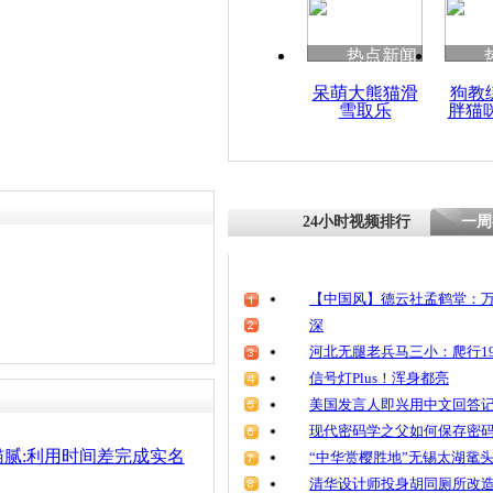
热点新闻
呆萌大熊猫滑
狗教
雪取乐
胖猫
24小时视频排行
一周
【中国风】德云社孟鹤堂：万
深
河北无腿老兵马三小：爬行19
信号灯Plus！浑身都亮
美国发言人即兴用中文回答
现代密码学之父如何保存密
腻:利用时间差完成实名
“中华赏樱胜地”无锡太湖鼋
清华设计师投身胡同厕所改造