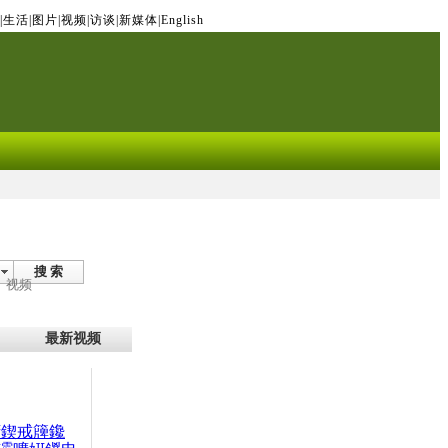
|
生活
|
图片
|
视频
|
访谈
|
新媒体
|
English
搜 索
视频
最新视频
腑鍥戒簰鑱