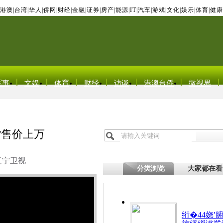
港澳
|
台湾
|
华人
|
侨网
|
财经
|
金融
|
证券
|
房产
|
能源
|
IT
|
汽车
|
游戏
|
文化
|
娱乐
|
体育
|
健康
军事
文娱
体育
财经
访谈
港澳台侨
微视界
货售价上万
辽宁卫视
分类浏览
大家都在看
绗�44娆′