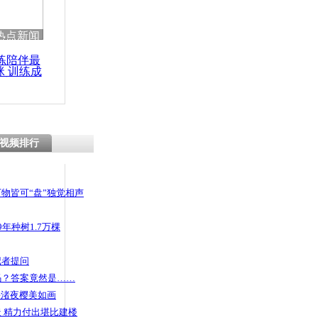
热点新闻
练陪伴最
咪 训练成
功瘦身
视频排行
物皆可“盘”独觉相声
年种树1.7万棵
记者提问
码？答案竟然是……
头渚夜樱美如画
 精力付出堪比建楼