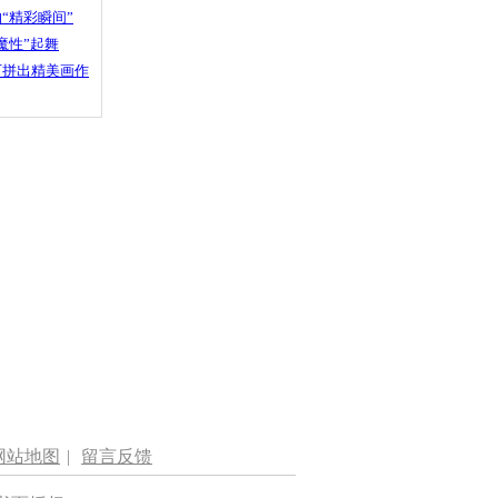
“精彩瞬间”
魔性”起舞
石拼出精美画作
网站地图
|
留言反馈