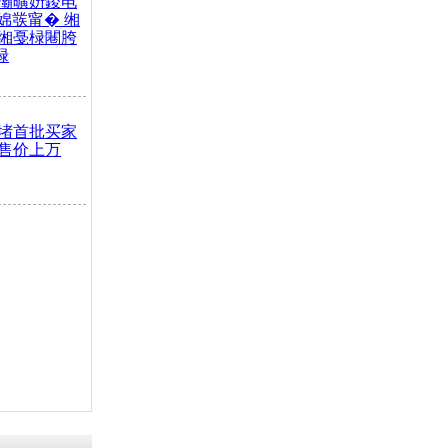
灞曠姸鍐电
婂彂甯� 缃
缃戞椂闀胯
椂
堵首批买家
售价上万