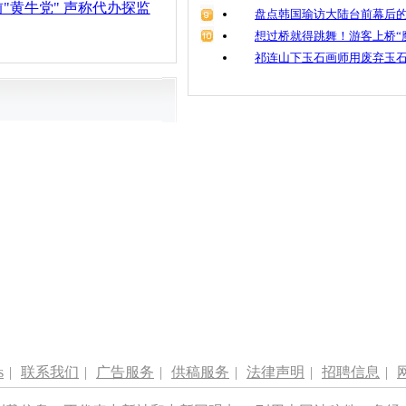
"黄牛党" 声称代办探监
盘点韩国瑜访大陆台前幕后的
想过桥就得跳舞！游客上桥“
祁连山下玉石画师用废弃玉
s
|
联系我们
|
广告服务
|
供稿服务
|
法律声明
|
招聘信息
|