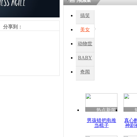
热门视频集
搞笑
分享到：
美女
动物世
界
BABY
秀
奇闻
责任编辑：【
周雨辰
】
热点新闻
男孩错把电推
真心
当梳子
神剧