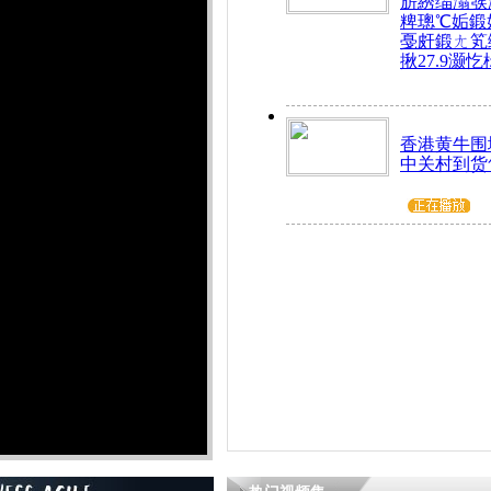
旂綉缁滃彂
粺璁℃姤鍛
戞皯鍛ㄤ笂
揪27.9灏忔
香港黄牛围
中关村到货