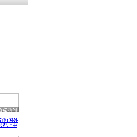
热点新闻
醉倒!国外
被配上中
国民乐