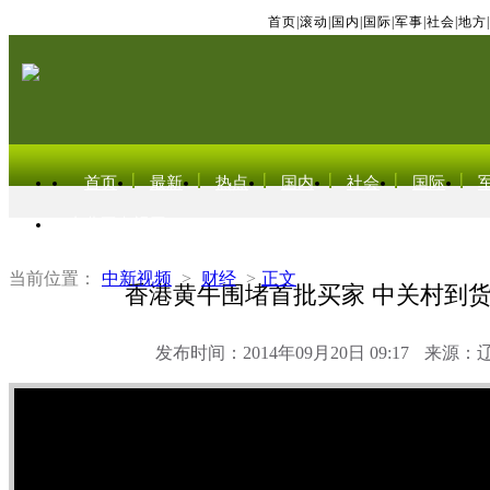
首页
|
滚动
|
国内
|
国际
|
军事
|
社会
|
地方
|
首页
最新
热点
国内
社会
国际
东北亚电视网
当前位置：
中新视频
>
财经
>
正文
香港黄牛围堵首批买家 中关村到
发布时间：2014年09月20日 09:17
来源：