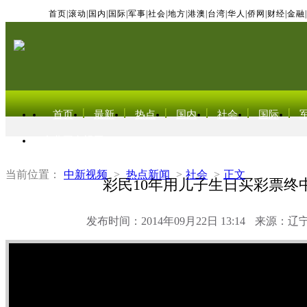
首页
|
滚动
|
国内
|
国际
|
军事
|
社会
|
地方
|
港澳
|
台湾
|
华人
|
侨网
|
财经
|
金融
|
首页
最新
热点
国内
社会
国际
东北亚电视网
当前位置：
中新视频
>
热点新闻
>
社会
>
正文
彩民10年用儿子生日买彩票终
发布时间：2014年09月22日 13:14
来源：辽