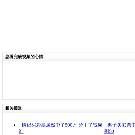
您看完该视频的心情
相关报道
情侣买彩票居然中了500万 分手了钱归
男子买彩票中
谁
剩50