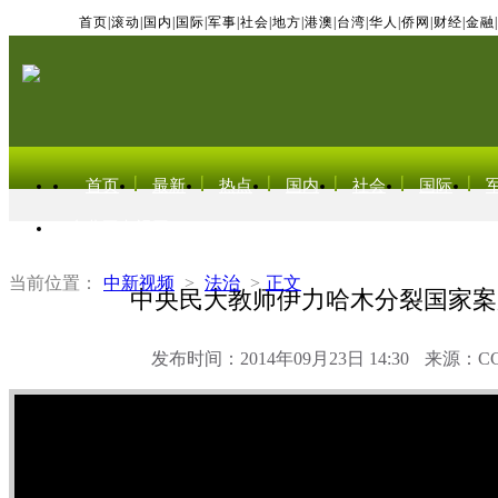
首页
|
滚动
|
国内
|
国际
|
军事
|
社会
|
地方
|
港澳
|
台湾
|
华人
|
侨网
|
财经
|
金融
|
首页
最新
热点
国内
社会
国际
东北亚电视网
当前位置：
中新视频
>
法治
>
正文
中央民大教师伊力哈木分裂国家案
发布时间：2014年09月23日 14:30
来源：C