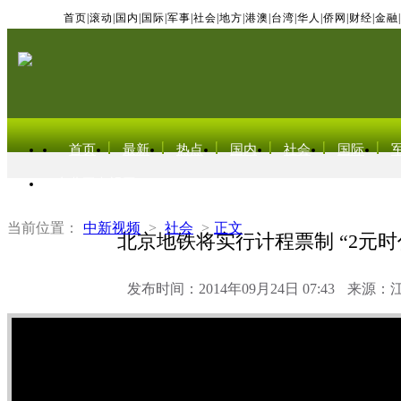
首页
|
滚动
|
国内
|
国际
|
军事
|
社会
|
地方
|
港澳
|
台湾
|
华人
|
侨网
|
财经
|
金融
|
首页
最新
热点
国内
社会
国际
东北亚电视网
当前位置：
中新视频
>
社会
>
正文
北京地铁将实行计程票制 “2元时
发布时间：2014年09月24日 07:43
来源：