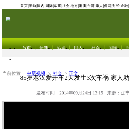
首页
|
滚动
|
国内
|
国际
|
军事
|
社会
|
地方
|
港澳
|
台湾
|
华人
|
侨网
|
财经
|
金融
|
首页
最新
热点
国内
社会
国际
东北亚电视网
当前位置：
中新视频
>
社会
>
正文
85岁老汉爱开车2天发生3次车祸 家人
发布时间：2014年09月24日 13:15
来源：辽