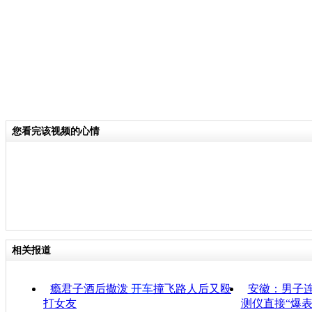
您看完该视频的心情
相关报道
瘾君子酒后撒泼
开车
撞飞路人后又殴
安徽：男子连
打女友
测仪直接“爆表