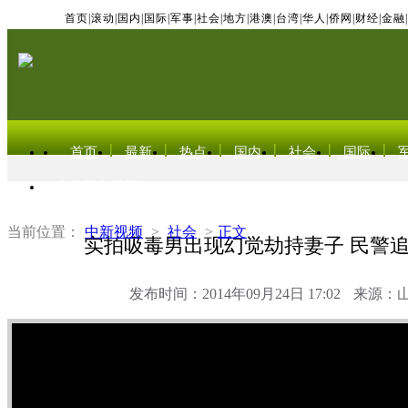
首页
|
滚动
|
国内
|
国际
|
军事
|
社会
|
地方
|
港澳
|
台湾
|
华人
|
侨网
|
财经
|
金融
|
首页
最新
热点
国内
社会
国际
东北亚电视网
当前位置：
中新视频
>
社会
>
正文
实拍吸毒男出现幻觉劫持妻子 民警
发布时间：2014年09月24日 17:02
来源：