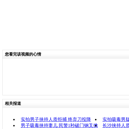
您看完该视频的心情
相关报道
实拍男子挟持人质拒捕 终弃刀投降
实拍吸毒男
男子吸毒挟持妻儿 民警1秒破门钢叉擒
长沙挟持人