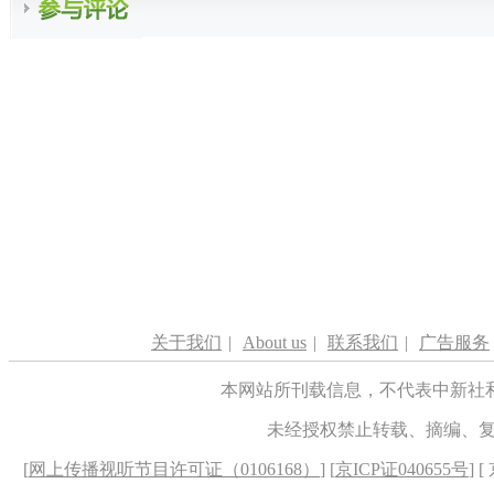
关于我们
|
About us
|
联系我们
|
广告服务
本网站所刊载信息，不代表中新社
未经授权禁止转载、摘编、
[
网上传播视听节目许可证（0106168）
] [
京ICP证040655号
] 