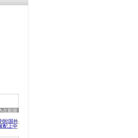
热点新闻
醉倒!国外
被配上中
国民乐