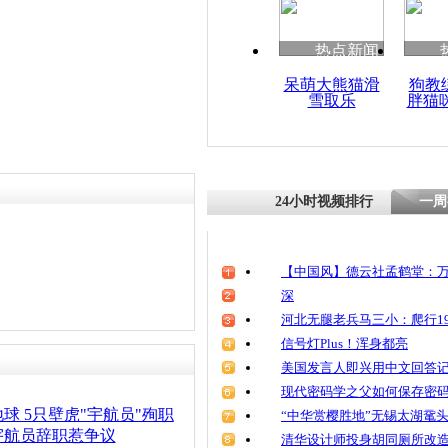
热点新闻
呆萌大熊猫滑
狗教
雪取乐
胖猫
24小时视频排行
一周
【中国风】德云社孟鹤堂：万
深
河北无腿老兵马三小：爬行19
信号灯Plus！浑身都亮
美国发言人即兴用中文回答
现代密码学之父如何保存密
球 5只壁虎"宇航员"殉职
“中华赏樱胜地”无锡太湖鼋
宇航员辞职惹争议
清华设计师投身胡同厕所改造