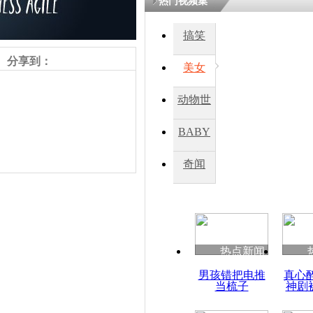
热门视频集
搞笑
分享到：
美女
动物世
界
BABY
秀
奇闻
责任编辑：【
杜海涛
】
热点新闻
男孩错把电推
真心
当梳子
神剧