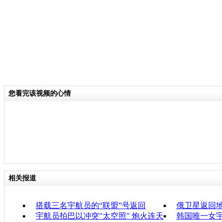
您看完该视频的心情
相关报道
搭载三名宇航员的“联盟”号返回
俄卫星返回地
宇航员拍巴以冲突"太空照" 炮火连天
韩国唯一女