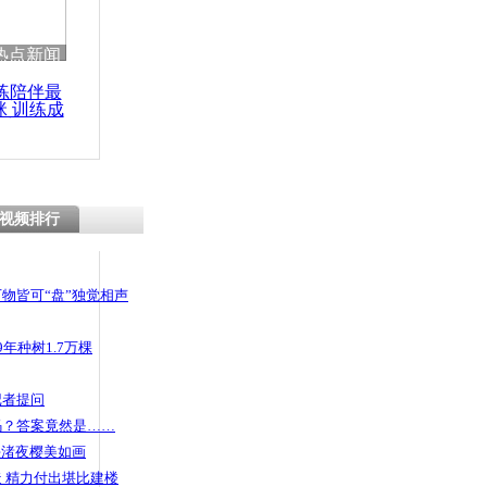
热点新闻
练陪伴最
咪 训练成
功瘦身
视频排行
物皆可“盘”独觉相声
年种树1.7万棵
记者提问
码？答案竟然是……
头渚夜樱美如画
 精力付出堪比建楼