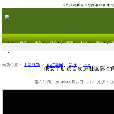
首页
|
滚动
|
国内
|
国际
|
军事
|
社会
|
地方
|
首页
最新
热点
国内
社会
国际
东北亚电视网
当前位置：
中新视频
>
热点新闻
>
科技
>
正文
俄女宇航员首次进驻国际空
发布时间：2014年09月27日 08:19
来源：C