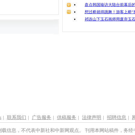
盘点韩国瑜访大陆台前幕后的
想过桥就得跳舞！游客上桥“
祁连山下玉石画师用废弃玉
s
|
联系我们
|
广告服务
|
供稿服务
|
法律声明
|
招聘信息
|
刊载信息，不代表中新社和中新网观点。 刊用本网站稿件，务经