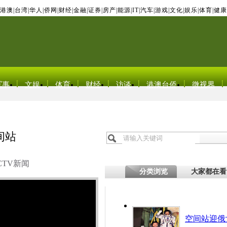
港澳
|
台湾
|
华人
|
侨网
|
财经
|
金融
|
证券
|
房产
|
能源
|
IT
|
汽车
|
游戏
|
文化
|
娱乐
|
体育
|
健康
军事
文娱
体育
财经
访谈
港澳台侨
微视界
间站
CTV新闻
分类浏览
大家都在看
空间站迎俄