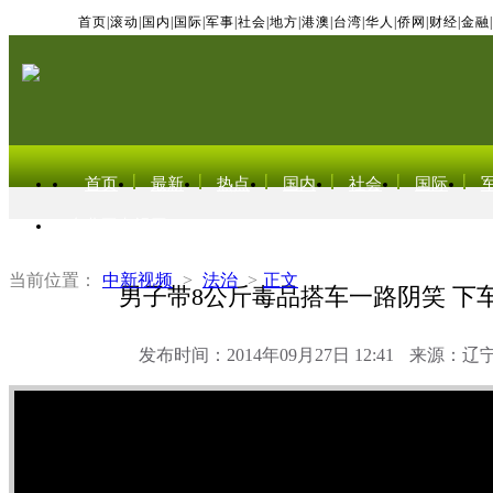
首页
|
滚动
|
国内
|
国际
|
军事
|
社会
|
地方
|
港澳
|
台湾
|
华人
|
侨网
|
财经
|
金融
|
首页
最新
热点
国内
社会
国际
东北亚电视网
当前位置：
中新视频
>
法治
>
正文
男子带8公斤毒品搭车一路阴笑 下
发布时间：2014年09月27日 12:41
来源：辽