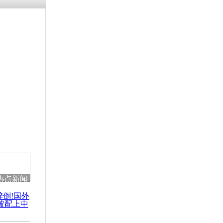
残疾男子因
砸银行
千年传统习
众为娥皇女
行被查情绪
回答崩溃原
热点新闻
乡上万人欢
醉倒!国外
节
被配上中
国民乐