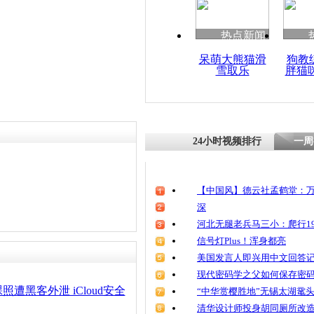
清明祭英烈
魂
热点新闻
呆萌大熊猫滑
狗教
雪取乐
胖猫
90后黑客
库向女神表
24小时视频排行
一周
【中国风】德云社孟鹤堂：万
深
河北无腿老兵马三小：爬行19
信号灯Plus！浑身都亮
美国发言人即兴用中文回答
现代密码学之父如何保存密
遭黑客外泄 iCloud安全
“中华赏樱胜地”无锡太湖鼋
清华设计师投身胡同厕所改造