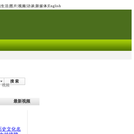
|
生活
|
图片
|
视频
|
访谈
|
新媒体
|
English
搜 索
视频
最新视频
：历史文化名