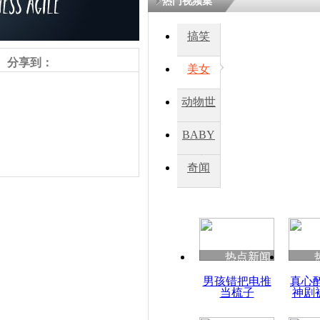
热门视频集
搞笑
四川一精神
病发持大锤
分享到：
美女
动物世
探访传承四
俗：近万民
界
BABY
英省亲送行
秀
奇闻
小伙骑车逆
崩溃 网上
因
责任编辑：【
王胤
】
热点新闻
四川兴文苗
男孩错把电推
真心
度苗族花山
当梳子
神剧