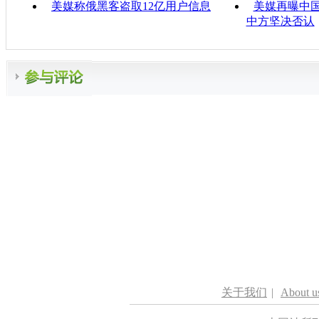
美媒称俄黑客盗取12亿用户信息
美媒再曝中
中方坚决否认
关于我们
|
About u