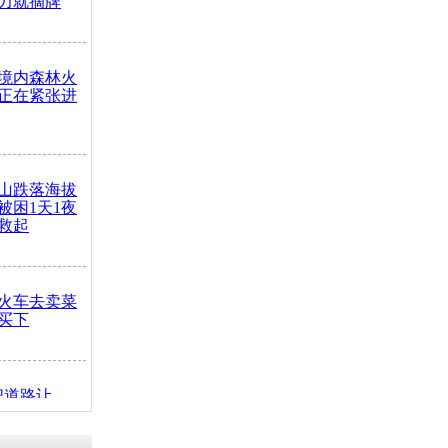
力就摘牌
境内森林火
正在紧张进
山跌落海拔
崖被困1天1夜
救起
火车去卖菜
买下
把道路让
突发疾病交