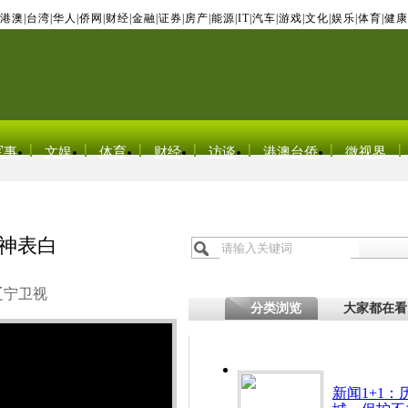
港澳
|
台湾
|
华人
|
侨网
|
财经
|
金融
|
证券
|
房产
|
能源
|
IT
|
汽车
|
游戏
|
文化
|
娱乐
|
体育
|
健康
军事
文娱
体育
财经
访谈
港澳台侨
微视界
女神表白
辽宁卫视
分类浏览
大家都在看
新闻1+1