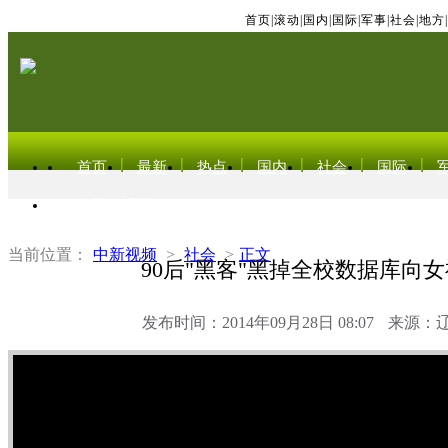
首页
|
滚动
|
国内
|
国际
|
军事
|
社会
|
地方
|
首页
最新
热点
国内
社会
国际
东北亚电视网
当前位置：
中新视频
>
社会
>
正文
90后"黑客"黑掉全校数据库向
发布时间：2014年09月28日 08:07
来源：