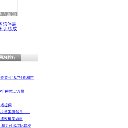
 哀思悼忠
热点新闻
练陪伴最
咪 训练成
功瘦身
黑掉全校数据
白
视频排行
物皆可“盘”独觉相声
年种树1.7万棵
记者提问
码？答案竟然是……
头渚夜樱美如画
 精力付出堪比建楼