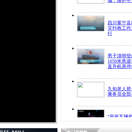
城，保护不
四川冕宁县
灾扑救工作
行
男子清明登
1050米悬
直升机悬停
九旬老人挤
乘务员全部
“所有车辆
开！”儿童
警急速救助