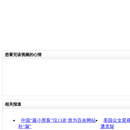
您看完该视频的心情
相关报道
中国“最小黑客”仅13岁 曾为百余网站
美国众女星裸照
补“漏”
遭质疑