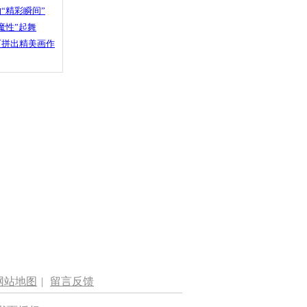
“精彩瞬间”
魔性”起舞
石拼出精美画作
网站地图
|
留言反馈